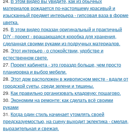
24.
В этом видео вы увидите, как из обычных
материалов рождается по-настоящему красивый и
изысканный предмет интерьера - гипсовая ваза в форме
цветка.
25.
В этом видео показан оригинальный и практичный
DIY - проект - вращающаяся коробка для хранения,
сделанная своими руками из подручных материалов.
26.
Этот интерьер - о спокойствии, удобстве и
естественном свете.
27.
Проект кабинета - это гораздо больше, чем просто
планировка и выбор мебели.
28.
Этот дом расположен в живописном месте - вдали от
городской суеты, среди зелени и тишины.
29.
Как правильно организовать кладовую: пошагово.
30.
Экономим на ремонте: как сделать всё своими
руками
31.
Когда один стиль начинает утомлять своей
предсказуемостью, на сцену выходит эклектика - смелая,
выразительная и свежая.