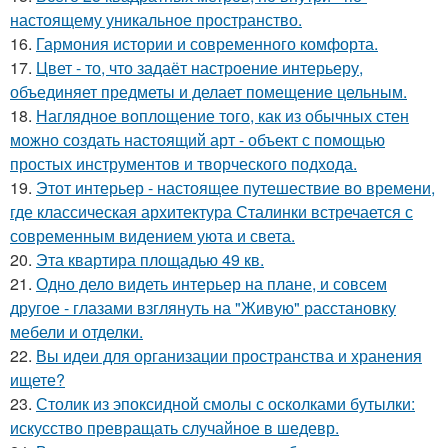
настоящему уникальное пространство.
16.
Гармония истории и современного комфорта.
17.
Цвет - то, что задаёт настроение интерьеру,
объединяет предметы и делает помещение цельным.
18.
Наглядное воплощение того, как из обычных стен
можно создать настоящий арт - объект с помощью
простых инструментов и творческого подхода.
19.
Этот интерьер - настоящее путешествие во времени,
где классическая архитектура Сталинки встречается с
современным видением уюта и света.
20.
Эта квартира площадью 49 кв.
21.
Одно дело видеть интерьер на плане, и совсем
другое - глазами взглянуть на "Живую" расстановку
мебели и отделки.
22.
Вы идеи для организации пространства и хранения
ищете?
23.
Столик из эпоксидной смолы с осколками бутылки:
искусство превращать случайное в шедевр.