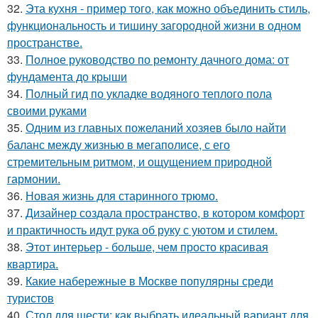
32.
Эта кухня - пример того, как можно объединить стиль,
функциональность и тишину загородной жизни в одном
пространстве.
33.
Полное руководство по ремонту дачного дома: от
фундамента до крыши
34.
Полный гид по укладке водяного теплого пола
своими руками
35.
Одним из главных пожеланий хозяев было найти
баланс между жизнью в мегаполисе, с его
стремительным ритмом, и ощущением природной
гармонии.
36.
Новая жизнь для старинного трюмо.
37.
Дизайнер создала пространство, в котором комфорт
и практичность идут рука об руку с уютом и стилем.
38.
Этот интерьер - больше, чем просто красивая
квартира.
39.
Какие набережные в Москве популярны среди
туристов
40.
Стол для шести: как выбрать идеальный вариант для