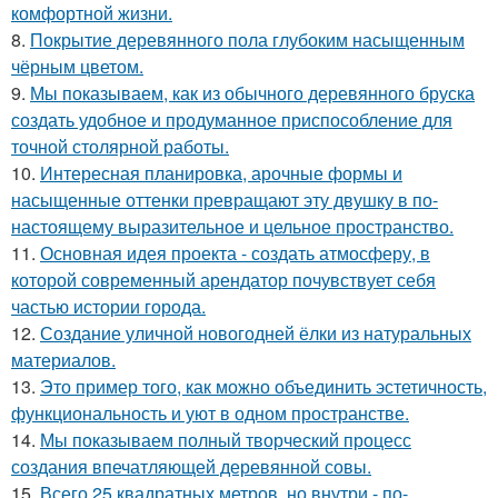
комфортной жизни.
8.
Покрытие деревянного пола глубоким насыщенным
чёрным цветом.
9.
Мы показываем, как из обычного деревянного бруска
создать удобное и продуманное приспособление для
точной столярной работы.
10.
Интересная планировка, арочные формы и
насыщенные оттенки превращают эту двушку в по-
настоящему выразительное и цельное пространство.
11.
Основная идея проекта - создать атмосферу, в
которой современный арендатор почувствует себя
частью истории города.
12.
Создание уличной новогодней ёлки из натуральных
материалов.
13.
Это пример того, как можно объединить эстетичность,
функциональность и уют в одном пространстве.
14.
Мы показываем полный творческий процесс
создания впечатляющей деревянной совы.
15.
Всего 25 квадратных метров, но внутри - по-