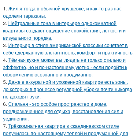
1.
Жил я тогда в обычной хрущёвке, и как-то раз нас
одолели тараканы.
2.
Нейтральные тона в интерьере однокомнатной
квартиры создают ощущение спокойствия, лёгкости и
визуального порядка.
3.
Интерьер в стиле американской классики сочетает в
себе сдержанную элегантность, комфорт и практичность.
4.
Тёмная кухня может выглядеть не только стильно и
эффектно, но и по-настоящему уютно - если подойти к
оформлению осознанно и продуманно.
5.
Даже в аккуратной и ухоженной квартире есть зоны,
до которых в процессе регулярной уборки почти никогда
не доходят руки.
6.
Спальня - это особое пространство в доме,
предназначенное для отдыха, восстановления сил и
уединения.
7.
Трёхкомнатная квартира в скандинавском стиле
получилась по-настоящему тёплой и продуманной для