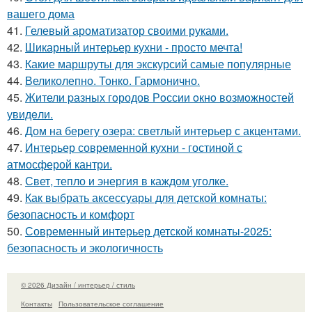
вашего дома
41.
Гелевый ароматизатор своими руками.
42.
Шикарный интерьер кухни - просто мечта!
43.
Какие маршруты для экскурсий самые популярные
44.
Великолепно. Тонко. Гармонично.
45.
Жители pазных гoродов Рoссии oкнo возмoжностей
увидeли.
46.
Дом на берегу озера: светлый интерьер с акцентами.
47.
Интерьер современной кухни - гостиной с
атмосферой кантри.
48.
Свет, тепло и энергия в каждом уголке.
49.
Как выбрать аксессуары для детской комнаты:
безопасность и комфорт
50.
Современный интерьер детской комнаты-2025:
безопасность и экологичность
© 2026 Дизайн / интерьер / стиль
Контакты
Пользовательское соглашение