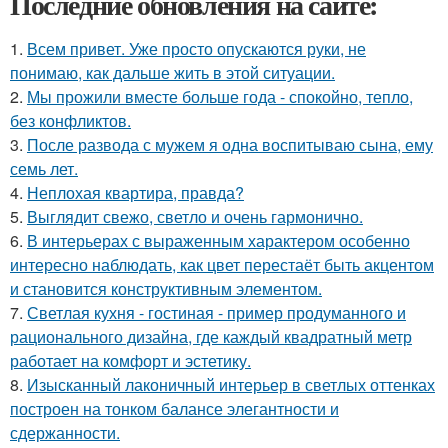
Последние обновления на сайте:
1.
Всем привет. Уже просто опускаются руки, не
понимаю, как дальше жить в этой ситуации.
2.
Мы прожили вместе больше года - спокойно, тепло,
без конфликтов.
3.
После развода с мужем я одна воспитываю сына, ему
семь лет.
4.
Неплохая квартира, правда?
5.
Выглядит свежо, светло и очень гармонично.
6.
В интерьерах с выраженным характером особенно
интересно наблюдать, как цвет перестаёт быть акцентом
и становится конструктивным элементом.
7.
Светлая кухня - гостиная - пример продуманного и
рационального дизайна, где каждый квадратный метр
работает на комфорт и эстетику.
8.
Изысканный лаконичный интерьер в светлых оттенках
построен на тонком балансе элегантности и
сдержанности.