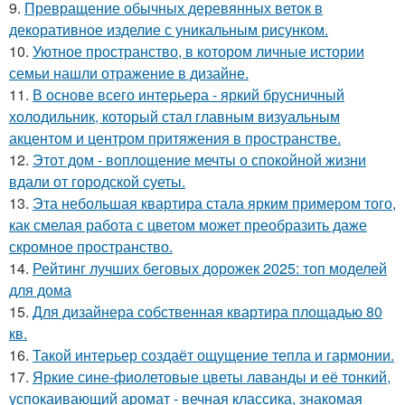
9.
Превращение обычных деревянных веток в
декоративное изделие с уникальным рисунком.
10.
Уютное пространство, в котором личные истории
семьи нашли отражение в дизайне.
11.
В основе всего интерьера - яркий брусничный
холодильник, который стал главным визуальным
акцентом и центром притяжения в пространстве.
12.
Этот дом - воплощение мечты о спокойной жизни
вдали от городской суеты.
13.
Эта небольшая квартира стала ярким примером того,
как смелая работа с цветом может преобразить даже
скромное пространство.
14.
Рейтинг лучших беговых дорожек 2025: топ моделей
для дома
15.
Для дизайнера собственная квартира площадью 80
кв.
16.
Такой интерьер создаёт ощущение тепла и гармонии.
17.
Яркие сине-фиолетовые цветы лаванды и её тонкий,
успокаивающий аромат - вечная классика, знакомая