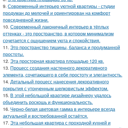
9.
Современный интерьер уютной квартиры - студии
продуман до мелочей и ориентирован на комфорт
повседневной жизни.
10.
Современный лаконичный интерьер в тёплых
оттенках - это пространство, в котором минимализм
сочетается с ощущением уюта и спокойствия.
11.
Это пространство тишины, баланса и продуманной
простоты.
12.
Эта просторная квартира площадью 120 кв.
13.
Процесс создания настенного декоративного
элемента, сочетающего в себе простоту и элегантность.
14.
Детальный процесс нанесения декоративного
покрытия с утонченным шелковистым эффектом.
15.
В этой небольшой квартире дизайнеру удалось
объединить роскошь и функциональность.
16.
Черно-белая цветовая гамма в интерьере всегда
актуальной и востребованной остаётся.
17.
Эта небольшая квартира с проходной кухней и