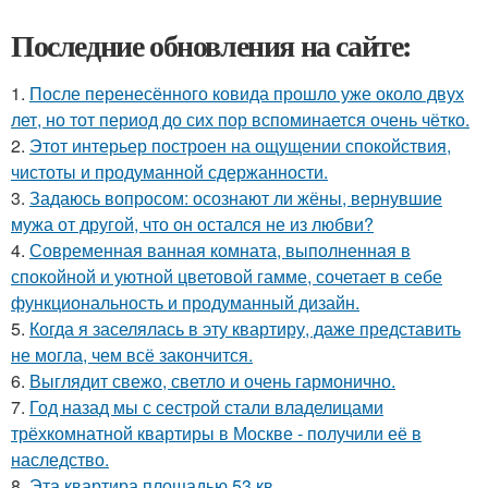
Последние обновления на сайте:
1.
После перенесённого ковида прошло уже около двух
лет, но тот период до сих пор вспоминается очень чётко.
2.
Этот интерьер построен на ощущении спокойствия,
чистоты и продуманной сдержанности.
3.
Задаюсь вопросом: осознают ли жёны, вернувшие
мужа от другой, что он остался не из любви?
4.
Современная ванная комната, выполненная в
спокойной и уютной цветовой гамме, сочетает в себе
функциональность и продуманный дизайн.
5.
Когда я заселялась в эту квартиру, даже представить
не могла, чем всё закончится.
6.
Выглядит свежо, светло и очень гармонично.
7.
Год назад мы с сестрой стали владелицами
трёхкомнатной квартиры в Москве - получили её в
наследство.
8.
Эта квартира площадью 53 кв.