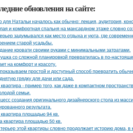
ледние обновления на сайте:
о для Натальи началось как обычно: лекция, аудитория, кон
лая и комфортная спальня на мансардном этаже словно соз
ерьер задумывался как место отдыха и уюта, где современ
оением старой усадьбы.
дание кровати своими руками с минимальными затратами.
ушка со сложной планировкой превратилась в по-настоящем
ает на комфорт и красоту.
показываем простой и доступный способ превратить обыч
днятую грядку для дачи или сада.
 квартира - пример того, как даже в компактном простран
олодой семьи.
цесс создания оригинального дизайнерского стола из масси
ированного результата.
 квартира площадью 94 кв.
а квартира площадью 50 кв.
терьер этой квартиры словно продолжает историю дома, в 