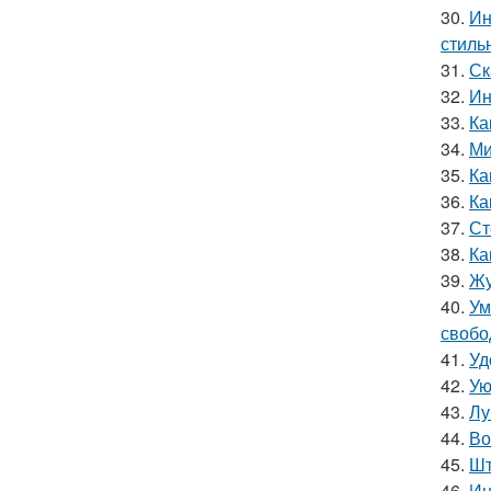
30.
Ин
стиль
31.
Ск
32.
Ин
33.
Ка
34.
Ми
35.
Ка
36.
Ка
37.
Ст
38.
Ка
39.
Жу
40.
Ум
свобо
41.
Уд
42.
Ую
43.
Лу
44.
Во
45.
Шт
46.
Ин