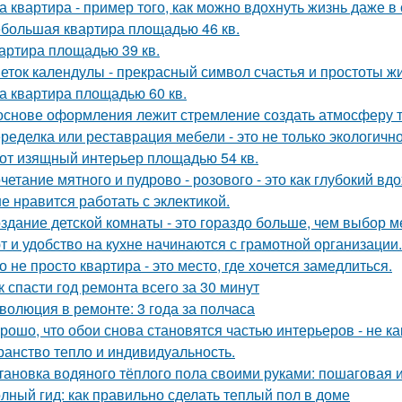
а квартира - пример того, как можно вдохнуть жизнь даже 
большая квартира площадью 46 кв.
артира площадью 39 кв.
еток календулы - прекрасный символ счастья и простоты жи
а квартира площадью 60 кв.
основе оформления лежит стремление создать атмосферу т
ределка или реставрация мебели - это не только экологично,
от изящный интерьер площадью 54 кв.
четание мятного и пудрово - розового - это как глубокий вд
е нравится работать с эклектикой.
здание детской комнаты - это гораздо больше, чем выбор м
т и удобство на кухне начинаются с грамотной организации.
о не просто квартира - это место, где хочется замедлиться.
к спасти год ремонта всего за 30 минут
волюция в ремонте: 3 года за полчаса
рошо, что обои снова становятся частью интерьеров - не как
ранство тепло и индивидуальность.
тановка водяного тёплого пола своими руками: пошаговая 
лный гид: как правильно сделать теплый пол в доме