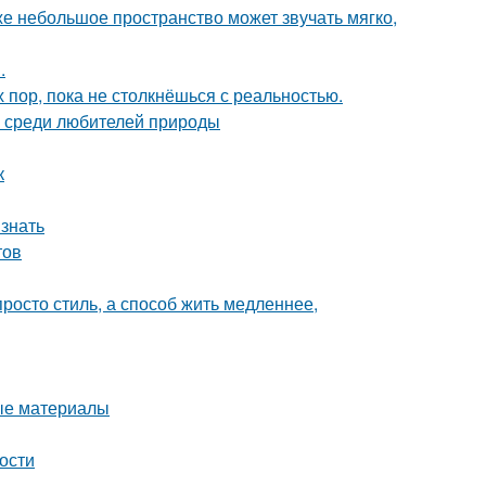
же небольшое пространство может звучать мягко,
.
х пор, пока не столкнёшься с реальностью.
 среди любителей природы
к
 знать
тов
росто стиль, а способ жить медленнее,
ные материалы
ности