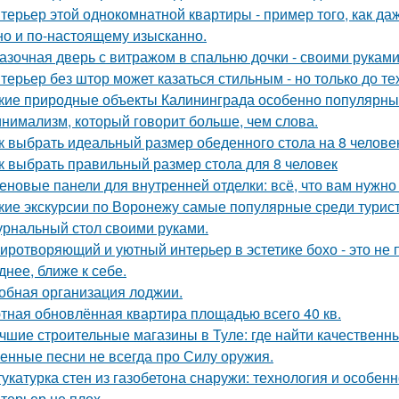
терьер этой однокомнатной квартиры - пример того, как да
но и по-настоящему изысканно.
азочная дверь с витражом в спальню дочки - своими руками
терьер без штор может казаться стильным - но только до те
кие природные объекты Калининграда особенно популярны
нимализм, который говорит больше, чем слова.
к выбрать идеальный размер обеденного стола на 8 челове
к выбрать правильный размер стола для 8 человек
еновые панели для внутренней отделки: всё, что вам нужно
кие экскурсии по Воронежу самые популярные среди турис
рнальный стол своими руками.
иротворяющий и уютный интерьер в эстетике бохо - это не п
днее, ближе к себе.
обная организация лоджии.
тная обновлённая квартира площадью всего 40 кв.
чшие строительные магазины в Туле: где найти качествен
енные песни не всегда про Силу оружия.
укатурка стен из газобетона снаружи: технология и особен
терьер не плох.