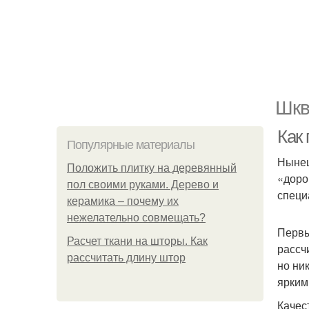
Шкв
Как 
Популярные материалы
Нынеш
Положить плитку на деревянный
«доро
пол своими руками. Дерево и
специ
керамика – почему их
нежелательно совмещать?
Первы
Расчет ткани на шторы. Как
рассч
рассчитать длину штор
но ни
ярким
Качес