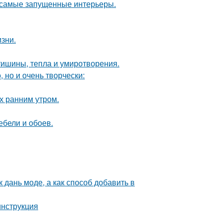
в самые запущенные интерьеры.
зни.
ишины, тепла и умиротворения.
 но и очень творчески:
ох ранним утром.
ебели и обоев.
 дань моде, а как способ добавить в
инструкция