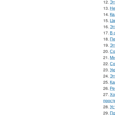
12.
Эт
13.
Не
14.
Кв
15.
Цв
16.
Эт
17.
В 
18.
Пе
19.
Эт
20.
Со
21.
Мн
22.
Со
23.
Ую
24.
Эт
25.
Ка
26.
Ре
27.
Хо
прост
28.
Ус
29.
По