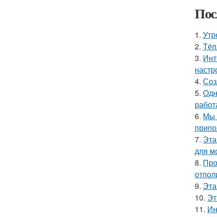
Пос
1.
Утр
2.
Тёп
3.
Инт
настр
4.
Соз
5.
Одн
работ
6.
Мы 
припо
7.
Эта
для м
8.
Про
отпол
9.
Эта
10.
Эт
11.
Ин