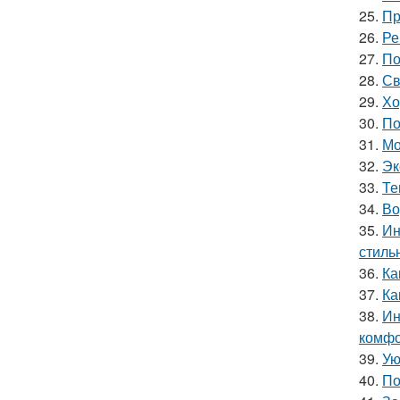
25.
Пр
26.
Ре
27.
По
28.
Св
29.
Хо
30.
По
31.
Мо
32.
Эк
33.
Те
34.
Во
35.
Ин
стиль
36.
Ка
37.
Ка
38.
Ин
комфо
39.
Ую
40.
По