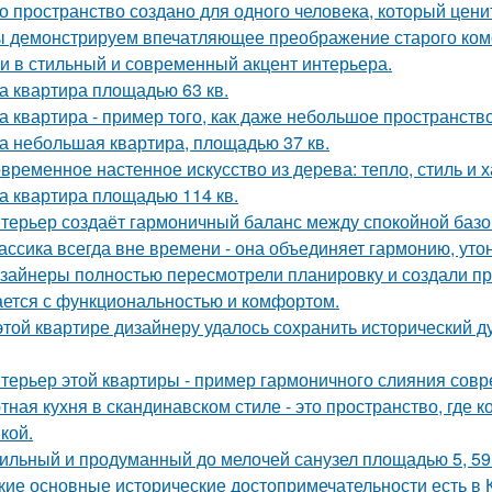
о пространство создано для одного человека, который цени
 демонстрируем впечатляющее преображение старого комо
и в стильный и современный акцент интерьера.
а квартира площадью 63 кв.
а квартира - пример того, как даже небольшое пространство
а небольшая квартира, площадью 37 кв.
временное настенное искусство из дерева: тепло, стиль и х
а квартира площадью 114 кв.
терьер создаёт гармоничный баланс между спокойной баз
ассика всегда вне времени - она объединяет гармонию, утон
зайнеры полностью пересмотрели планировку и создали пр
ается с функциональностью и комфортом.
этой квартире дизайнеру удалось сохранить исторический ду
терьер этой квартиры - пример гармоничного слияния совр
тная кухня в скандинавском стиле - это пространство, где 
кой.
ильный и продуманный до мелочей санузел площадью 5, 59 
кие основные исторические достопримечательности есть в 