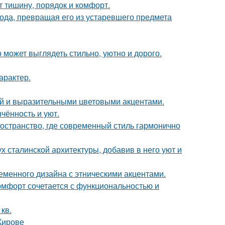
т тишину, порядок и комфорт.
да, превращая его из устаревшего предмета
 может выглядеть стильно, уютно и дорого.
арактер.
ой и выразительными цветовыми акцентами.
чённость и уют.
остранство, где современный стиль гармонично
х сталинской архитектуры, добавив в него уют и
еменного дизайна с этническими акцентами.
комфорт сочетается с функциональностью и
кв.
Кирове