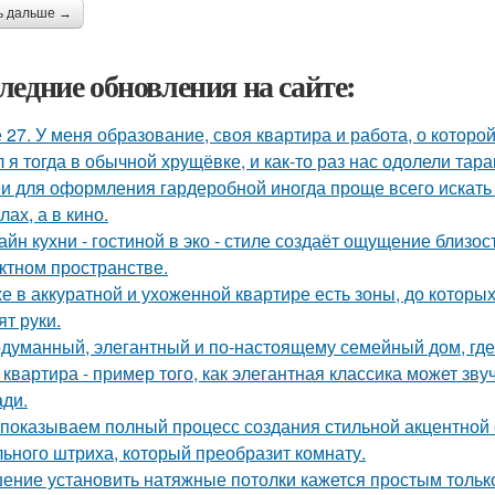
ь дальше →
ледние обновления на сайте:
 27. У меня образование, своя квартира и работа, о которой
 я тогда в обычной хрущёвке, и как-то раз нас одолели тара
и для оформления гардеробной иногда проще всего искать 
ах, а в кино.
айн кухни - гостиной в эко - стиле создаёт ощущение близос
ктном пространстве.
е в аккуратной и ухоженной квартире есть зоны, до которых
ят руки.
думанный, элегантный и по-настоящему семейный дом, где 
 квартира - пример того, как элегантная классика может зв
ди.
показываем полный процесс создания стильной акцентной с
ьного штриха, который преобразит комнату.
ение установить натяжные потолки кажется простым только