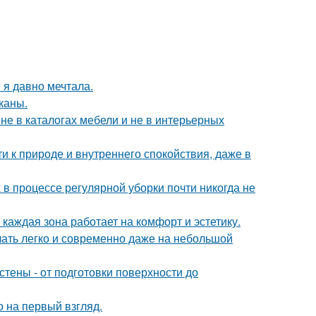
 я давно мечтала.
каны.
не в каталогах мебели и не в интерьерных
ти к природе и внутреннего спокойствия, даже в
 в процессе регулярной уборки почти никогда не
каждая зона работает на комфорт и эстетику.
учать легко и современно даже на небольшой
тены - от подготовки поверхности до
 на первый взгляд.