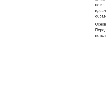
но и 
идеал
образ
Основ
Перед
потол