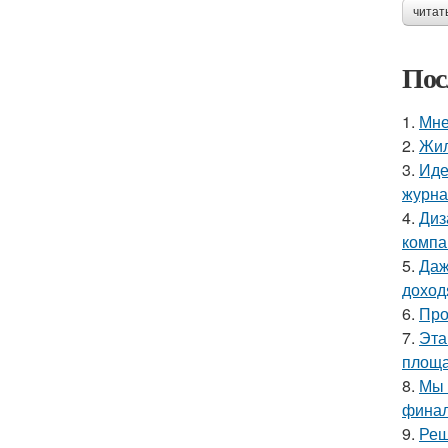
читат
Пос
1.
Мне
2.
Жил
3.
Иде
журнал
4.
Диз
компа
5.
Даж
доход
6.
Про
7.
Эта
площа
8.
Мы 
финал
9.
Реш