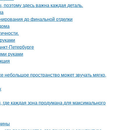
ы, поэтому здесь важна каждая деталь.
ма
анирования до финальной отделки
 дома
тичности.
 руками
анкт-Петербурге
ими руками
укция
же небольшое пространство может звучать мягко,
к
й, где каждая зона продумана для максимального
ичины