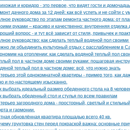
ихожая и коридор - это первое, что видят гости и домочадц
монт дачного дома за 12 дней: как всё успеть и не сойти с у
лное руководство по этапам ремонта частного дома: от пл
оими руками – красиво и качественно: внутренняя отделка
роший вопрос - и тут всё зависит от стиля, привычек и прак
лное руководство: как сделать теплый водяной пол своими
жно ли объединить культурный отдых с расслаблением в С
ономим на отоплении: как сделать водяной теплый пол сво
плый пол в частном доме своими руками: пошаговая инстр
дяной теплый пол в частном доме: всё, что нужно знать
терьер этой однокомнатной квартиры - пример того, как да
но и по-настоящему изысканно.
к выбрать идеальный размер обеденного стола на 8 челове
к выбрать обеденный стол и стулья по всем правилам
терьер загородного дома - просторный, светлый и стильны
рта и гармонии.
тная обновлённая квартира площадью всего 40 кв.
чему грунтовка стен перед покраской важна: основные пр