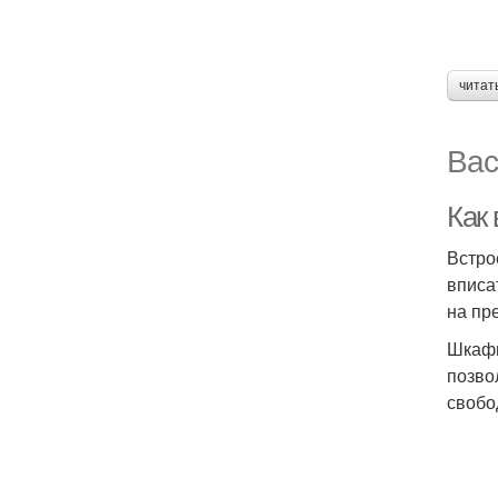
читат
Вас
Как
Встро
вписа
на пр
Шкафы
позво
свобо