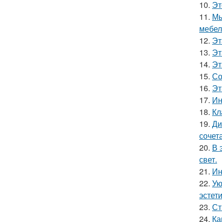
10.
Эт
11.
Мы
мебел
12.
Эт
13.
Эт
14.
Эт
15.
Со
16.
Эт
17.
Ин
18.
Кл
19.
Ди
сочет
20.
В 
свет.
21.
Ин
22.
Ую
эстети
23.
Ст
24.
Ка