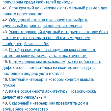
популярны среди любителей природы
41.
Стол круглый на 8 человек: оптимальный размер для
вашего пространства
42.
Обеденный стол на 8 человек: как выбрать
идеальный вариант для вашего интерьера
43.
Умиротворяющий и уютный интерьер в эстетике бохо
- это не просто стиль, а способ жить медленнее,
свободнее, ближе к себе.
44.
П - образная кухня в скандинавском стиле - это
гармония минимализма, уюта и практичности.
45.
В этом ролике мы показываем, как из небольшого
дефекта обычного столика из икеи можно создать
настоящий шедевр уюта и стиля!
46.
Светлый интерьер, в котором хочется дышать
глубже.
47.
Какие особенности архитектуры Новосибирска
делают его уникальным
48.
Сказочный интерьер: как превратить дом в
волшебное королевство