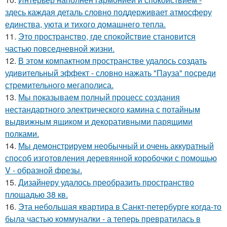
здесь каждая деталь словно поддерживает атмосферу
единства, уюта и тихого домашнего тепла.
11.
Это пространство, где спокойствие становится
частью повседневной жизни.
12.
В этом компактном пространстве удалось создать
удивительный эффект - словно нажать "Пауза" посреди
стремительного мегаполиса.
13.
Мы показываем полный процесс создания
нестандартного электрического камина с потайным
выдвижным ящиком и декоративными парящими
полками.
14.
Мы демонстрируем необычный и очень аккуратный
способ изготовления деревянной коробочки с помощью
V - образной фрезы.
15.
Дизайнеру удалось преобразить пространство
площадью 38 кв.
16.
Эта небольшая квартира в Санкт-петербурге когда-то
была частью коммуналки - а теперь превратилась в