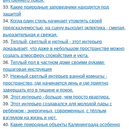
33.
Какие природные заповедники находятся под
защитой
34.
Когда один стиль начинает утомлять своей
предсказуемостью, на сцену выходит эклектика - смелая,
выразительная и свежая.
35.
Теплый, светлый и уютный - этот интерьер
доказывает, что даже в небольшом пространстве можно
создать атмосферу спокойствия и уюта.
36.
Теплый пол в частном доме своими руками:
пошаговая инструкция
37.
Нежный светлый интерьер ванной комнаты -
пространство, где начинается день и где приятно
завершать его в тишине и покое.
38.
Этот интерьер - больше, чем просто квартира.
39.
Этот интерьер создавался для молодой пары с
ребёнком - энергичных, современных, с тёплым
взглядом на жизнь и уют.
40.
Какие природные объекты Калининграда особенно