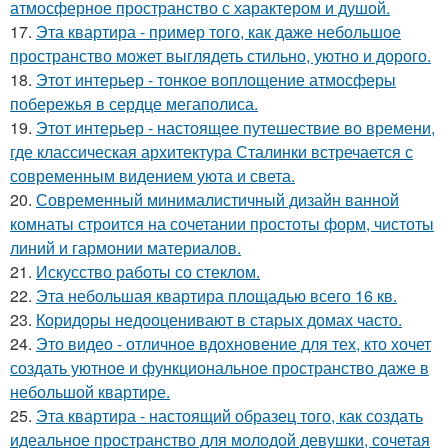
атмосферное пространство с характером и душой.
17.
Эта квартира - пример того, как даже небольшое
пространство может выглядеть стильно, уютно и дорого.
18.
Этот интерьер - тонкое воплощение атмосферы
побережья в сердце мегаполиса.
19.
Этот интерьер - настоящее путешествие во времени,
где классическая архитектура Сталинки встречается с
современным видением уюта и света.
20.
Современный минималистичный дизайн ванной
комнаты строится на сочетании простоты форм, чистоты
линий и гармонии материалов.
21.
Искусство работы со стеклом.
22.
Эта небольшая квартира площадью всего 16 кв.
23.
Коридоры недооценивают в старых домах часто.
24.
Это видео - отличное вдохновение для тех, кто хочет
создать уютное и функциональное пространство даже в
небольшой квартире.
25.
Эта квартира - настоящий образец того, как создать
идеальное пространство для молодой девушки, сочетая