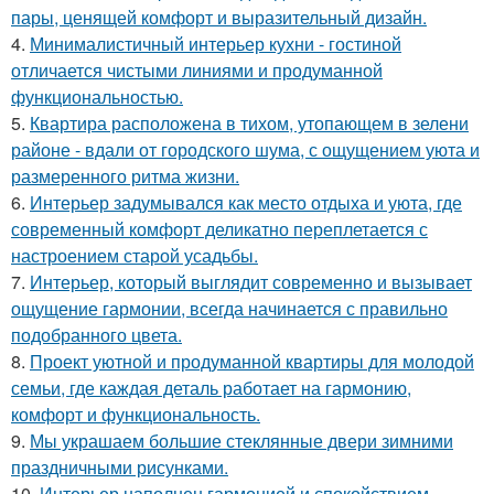
пары, ценящей комфорт и выразительный дизайн.
4.
Минималистичный интерьер кухни - гостиной
отличается чистыми линиями и продуманной
функциональностью.
5.
Квартира расположена в тихом, утопающем в зелени
районе - вдали от городского шума, с ощущением уюта и
размеренного ритма жизни.
6.
Интерьер задумывался как место отдыха и уюта, где
современный комфорт деликатно переплетается с
настроением старой усадьбы.
7.
Интерьер, который выглядит современно и вызывает
ощущение гармонии, всегда начинается с правильно
подобранного цвета.
8.
Проект уютной и продуманной квартиры для молодой
семьи, где каждая деталь работает на гармонию,
комфорт и функциональность.
9.
Мы украшаем большие стеклянные двери зимними
праздничными рисунками.
10.
Интерьер наполнен гармонией и спокойствием -