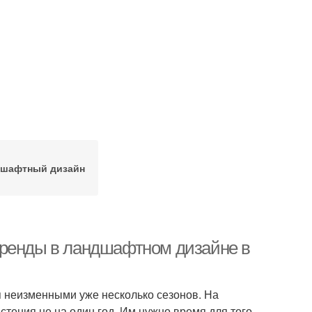
шафтный дизайн
Тренды в ландшафтном дизайне в
ся неизменными уже несколько сезонов. На
тения не на один год. Им нужно время для того,