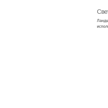
Све
Ландш
испол