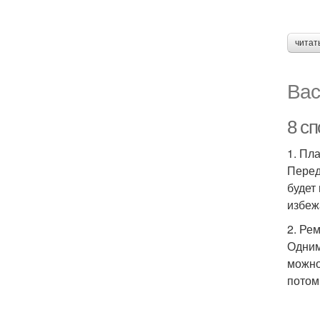
читат
Вас
8 с
1. Пл
Перед
будет
избеж
2. Ре
Одним
можно
потом