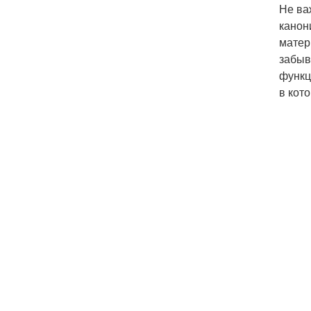
Не ва
канон
матер
забыв
функц
в кот