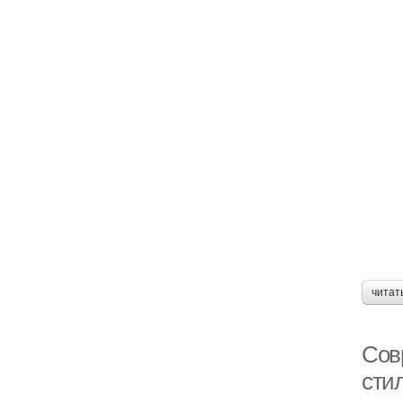
читат
Сов
сти