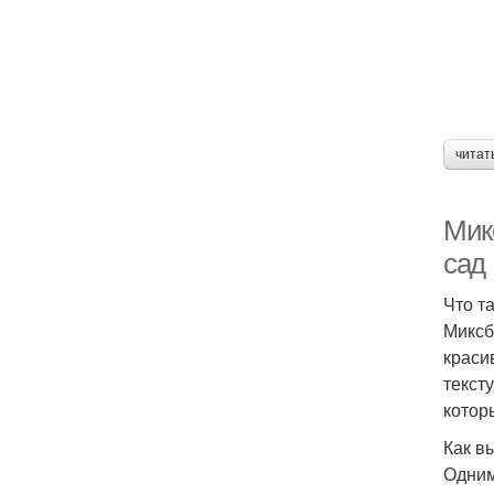
читат
Мик
сад
Что т
Миксб
краси
текст
котор
Как в
Одним