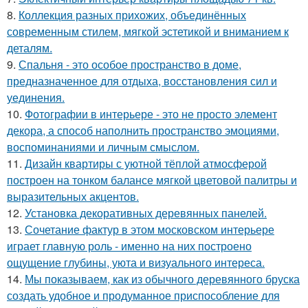
8.
Коллекция разных прихожих, объединённых
современным стилем, мягкой эстетикой и вниманием к
деталям.
9.
Спальня - это особое пространство в доме,
предназначенное для отдыха, восстановления сил и
уединения.
10.
Фотографии в интерьере - это не просто элемент
декора, а способ наполнить пространство эмоциями,
воспоминаниями и личным смыслом.
11.
Дизайн квартиры с уютной тёплой атмосферой
построен на тонком балансе мягкой цветовой палитры и
выразительных акцентов.
12.
Установка декоративных деревянных панелей.
13.
Сочетание фактур в этом московском интерьере
играет главную роль - именно на них построено
ощущение глубины, уюта и визуального интереса.
14.
Мы показываем, как из обычного деревянного бруска
создать удобное и продуманное приспособление для