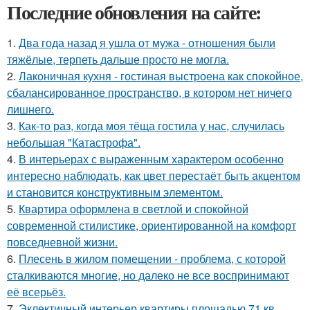
Последние обновления на сайте:
1.
Два года назад я ушла от мужа - отношения были
тяжёлые, терпеть дальше просто не могла.
2.
Лаконичная кухня - гостиная выстроена как спокойное,
сбалансированное пространство, в котором нет ничего
лишнего.
3.
Как-то раз, когда моя тёща гостила у нас, случилась
небольшая "Катастрофа".
4.
В интерьерах с выраженным характером особенно
интересно наблюдать, как цвет перестаёт быть акцентом
и становится конструктивным элементом.
5.
Квартира оформлена в светлой и спокойной
современной стилистике, ориентированной на комфорт
повседневной жизни.
6.
Плесень в жилом помещении - проблема, с которой
сталкиваются многие, но далеко не все воспринимают
её всерьёз.
7.
Эклектичный интерьер квартиры площадью 71 кв.