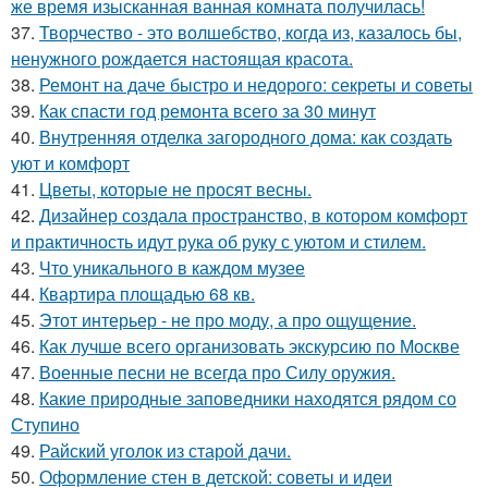
же время изысканная ванная комната получилась!
37.
Творчество - это волшебство, когда из, казалось бы,
ненужного рождается настоящая красота.
38.
Ремонт на даче быстро и недорого: секреты и советы
39.
Как спасти год ремонта всего за 30 минут
40.
Внутренняя отделка загородного дома: как создать
уют и комфорт
41.
Цветы, которые не просят весны.
42.
Дизайнер создала пространство, в котором комфорт
и практичность идут рука об руку с уютом и стилем.
43.
Что уникального в каждом музее
44.
Квартира площадью 68 кв.
45.
Этот интерьер - не про моду, а про ощущение.
46.
Как лучше всего организовать экскурсию по Москве
47.
Военные песни не всегда про Силу оружия.
48.
Какие природные заповедники находятся рядом со
Ступино
49.
Райский уголок из старой дачи.
50.
Оформление стен в детской: советы и идеи