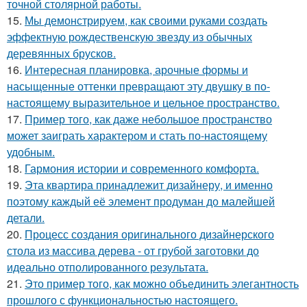
точной столярной работы.
15.
Мы демонстрируем, как своими руками создать
эффектную рождественскую звезду из обычных
деревянных брусков.
16.
Интересная планировка, арочные формы и
насыщенные оттенки превращают эту двушку в по-
настоящему выразительное и цельное пространство.
17.
Пример того, как даже небольшое пространство
может заиграть характером и стать по-настоящему
удобным.
18.
Гармония истории и современного комфорта.
19.
Эта квартира принадлежит дизайнеру, и именно
поэтому каждый её элемент продуман до малейшей
детали.
20.
Процесс создания оригинального дизайнерского
стола из массива дерева - от грубой заготовки до
идеально отполированного результата.
21.
Это пример того, как можно объединить элегантность
прошлого с функциональностью настоящего.