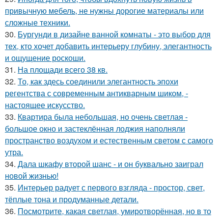
привычную мебель, не нужны дорогие материалы или
сложные техники.
30.
Бургунди в дизайне ванной комнаты - это выбор для
тех, кто хочет добавить интерьеру глубину, элегантность
и ощущение роскоши.
31.
На площади всего 38 кв.
32.
То, как здесь соединили элегантность эпохи
регентства с современным антикварным шиком, -
настоящее искусство.
33.
Квартира была небольшая, но очень светлая -
большое окно и застеклённая лоджия наполняли
пространство воздухом и естественным светом с самого
утра.
34.
Дала шкафу второй шанс - и он буквально заиграл
новой жизнью!
35.
Интерьер радует с первого взгляда - простор, свет,
тёплые тона и продуманные детали.
36.
Посмотрите, какая светлая, умиротворённая, но в то