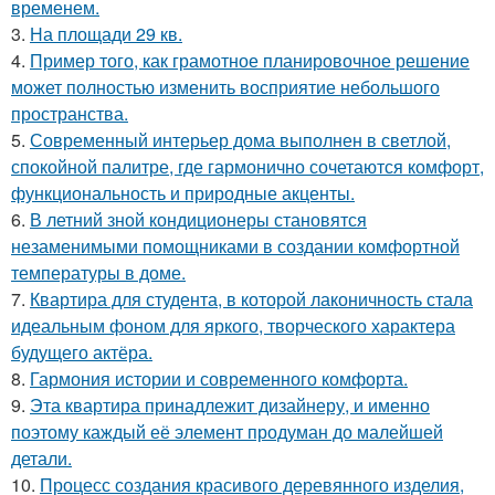
временем.
3.
На площади 29 кв.
4.
Пример того, как грамотное планировочное решение
может полностью изменить восприятие небольшого
пространства.
5.
Современный интерьер дома выполнен в светлой,
спокойной палитре, где гармонично сочетаются комфорт,
функциональность и природные акценты.
6.
В летний зной кондиционеры становятся
незаменимыми помощниками в создании комфортной
температуры в доме.
7.
Квартира для студента, в которой лаконичность стала
идеальным фоном для яркого, творческого характера
будущего актёра.
8.
Гармония истории и современного комфорта.
9.
Эта квартира принадлежит дизайнеру, и именно
поэтому каждый её элемент продуман до малейшей
детали.
10.
Процесс создания красивого деревянного изделия,