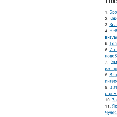
Пос
1.
Бро
2.
Как
3.
Зел
4.
Ней
визуа
5.
Тёп
6.
Инт
подоб
7.
Ком
изящн
8.
В э
интер
9.
В э
стрем
10.
За
11.
Яр
Чудес