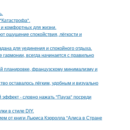
ь.
 "Катастрофа".
 и комфортных для жизни.
ют ощущение спокойствия, лёгкости и
дана для уединения и спокойного отдыха.
 гармонии, всегда начинается с правильно
ой планировке, французскому минимализму и
ство оставалось лёгким, удобным и визуально
 эффект - словно нажать "Пауза" посреди
и в стиле DIY.
ем от книги Льюиса Кэрролла "Алиса в Стране