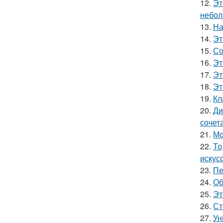
12.
Эт
небол
13.
На
14.
Эт
15.
Со
16.
Эт
17.
Эт
18.
Эт
19.
Кл
20.
Ди
сочет
21.
Мо
22.
То
искус
23.
Пе
24.
Об
25.
Эт
26.
Ст
27.
Ун