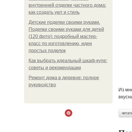
внутренней отделке частного дома:
как создать уют и стиль
Детские поделки своими руками.
Поделки своими руками для детей
(120 фото): подробный мастер-
класс по изготовлению, идеи
простых поделок
Как выбрать идеальный шкаф-купе:
советы и рекомендации
Ремонт дома в деревне: полное
руководство
Из мн
вкусн
читат