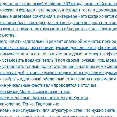
едставьте: старенький Airstream 1974 года, покрытый ржав
ихожая и коридор - это первое, что видят гости и домочадц
ачные цветовые сочетания в интерьере - это когда хочется 
етлая мебель в интерьере - это всегда про воздух, свет и 
а кухня - пример того, как можно объединить стиль, функц
ранстве.
чего начать капитальный ремонт спальной комнаты: полное
монт частного дома своими руками: дешевые и эффективн
еимущества теплого пола в частном доме: комфорт и эффе
к установить водяной теплый пол своими руками: пошагова
к установить теплый пол от отопления в частном доме сво
ожаю людей, которые умеют творить красоту своими рукам
к выбрать идеальный обеденный стол: советы по размерам
кие уникальные фестивали проводятся в столице
кие музеи Москвы самые известные
кие интересные факты о архитектуре Кремля
ликолепно. Тонко. Гармонично.
новные инструменты для штукатурки стен: что нужно знать
отреть на людей, которые действительно мастера своего дел