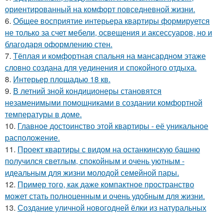
ориентированный на комфорт повседневной жизни.
6.
Общее восприятие интерьера квартиры формируется
не только за счет мебели, освещения и аксессуаров, но и
благодаря оформлению стен.
7.
Тёплая и комфортная спальня на мансардном этаже
словно создана для уединения и спокойного отдыха.
8.
Интерьер площадью 18 кв.
9.
В летний зной кондиционеры становятся
незаменимыми помощниками в создании комфортной
температуры в доме.
10.
Главное достоинство этой квартиры - её уникальное
расположение.
11.
Проект квартиры с видом на останкинскую башню
получился светлым, спокойным и очень уютным -
идеальным для жизни молодой семейной пары.
12.
Пример того, как даже компактное пространство
может стать полноценным и очень удобным для жизни.
13.
Создание уличной новогодней ёлки из натуральных