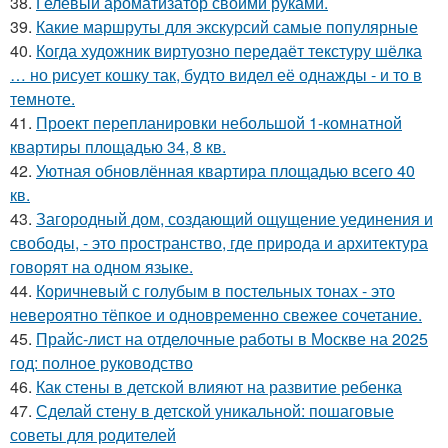
38.
Гелевый ароматизатор своими руками.
39.
Какие маршруты для экскурсий самые популярные
40.
Когда художник виртуозно передаёт текстуру шёлка
… но рисует кошку так, будто видел её однажды - и то в
темноте.
41.
Проект перепланировки небольшой 1-комнатной
квартиры площадью 34, 8 кв.
42.
Уютная обновлённая квартира площадью всего 40
кв.
43.
Загородный дом, создающий ощущение уединения и
свободы, - это пространство, где природа и архитектура
говорят на одном языке.
44.
Коричневый с голубым в постельных тонах - это
невероятно тёпкое и одновременно свежее сочетание.
45.
Прайс-лист на отделочные работы в Москве на 2025
год: полное руководство
46.
Как стены в детской влияют на развитие ребенка
47.
Сделай стену в детской уникальной: пошаговые
советы для родителей