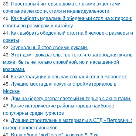
39.
Просторный интерьер дома с яркими акцентами -
сочетание лёгкости, стиля и индивидуальности.
40.
Как выбрать идеальный обеденный стол на 8 персон:
советы по размерам и дизайну
41.
Как выбрать обеденный стол на 8 человек: размеры и
советы
42.
Журнальный стол своими руками.
43.
Этот дом - доказательство того, что загородная жизнь
может быть не только спокойной, но и насыщенной
красками.
44.
Какие традиции и обычаи сохраняются в Воронеже
45.
Лучшие места для покупки стройматериалов в
Москве
46.
Дом на берегу озера: светлый интерьер с акцентами.
47.
Какие исторические районы города наиболее
популярны среди туристов
48.
Лучшие строительные материалы в СТД «Петрович»:
выбор профессионалов
49.
Волшебное "до/После" на кухне 5, 7 кв.