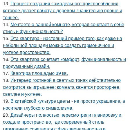
13.
Процесс создания самодельного приспособления,
которое делает работу с деревом значительно проще и
точнее.
14.
Мечтаете о ванной комнате, которая сочетает в себе
стиль и функциональность?
15.
Эта квартира - настоящий пример того, как даже на
небольшой площади можно создать гармоничное и
уютное пространство.
16.
Эта квартира сочетает комфорт, функциональность и
продуманный дизайн.
17.
Квартира площадью 39 кв.
18.
Интерьер гостиной в светлых тонах действительно
смотрится выигрышнее: комната кажется просторнее,
светлее и уютнее.
19.
В китайской культуре цветы - не просто украшение, а
носители глубокого символизма.
20.
Дизайнеры полностью пересмотрели планировку и
создали пространство, где современный стиль
гармонично сочетается с функциональностью и