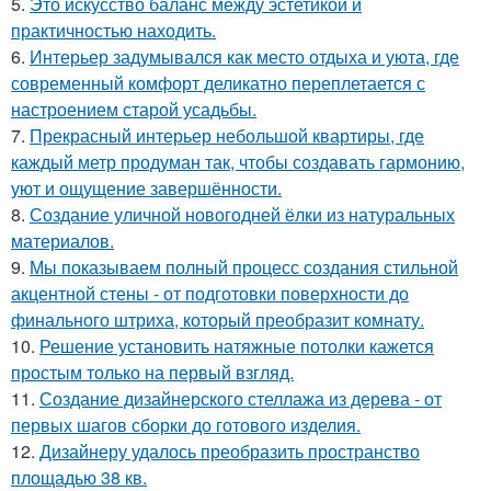
5.
Это искусство баланс между эстетикой и
практичностью находить.
6.
Интерьер задумывался как место отдыха и уюта, где
современный комфорт деликатно переплетается с
настроением старой усадьбы.
7.
Прекрасный интерьер небольшой квартиры, где
каждый метр продуман так, чтобы создавать гармонию,
уют и ощущение завершённости.
8.
Создание уличной новогодней ёлки из натуральных
материалов.
9.
Мы показываем полный процесс создания стильной
акцентной стены - от подготовки поверхности до
финального штриха, который преобразит комнату.
10.
Решение установить натяжные потолки кажется
простым только на первый взгляд.
11.
Создание дизайнерского стеллажа из дерева - от
первых шагов сборки до готового изделия.
12.
Дизайнеру удалось преобразить пространство
площадью 38 кв.