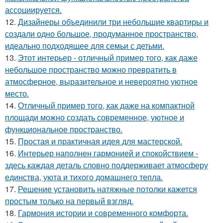
ассоциируется.
12.
Дизайнеры объединили три небольшие квартиры и
создали одно большое, продуманное пространство,
идеально подходящее для семьи с детьми.
13.
Этот интерьер - отличный пример того, как даже
небольшое пространство можно превратить в
атмосферное, выразительное и невероятно уютное
место.
14.
Отличный пример того, как даже на компактной
площади можно создать современное, уютное и
функциональное пространство.
15.
Простая и практичная идея для мастерской.
16.
Интерьер наполнен гармонией и спокойствием -
здесь каждая деталь словно поддерживает атмосферу
единства, уюта и тихого домашнего тепла.
17.
Решение установить натяжные потолки кажется
простым только на первый взгляд.
18.
Гармония истории и современного комфорта.