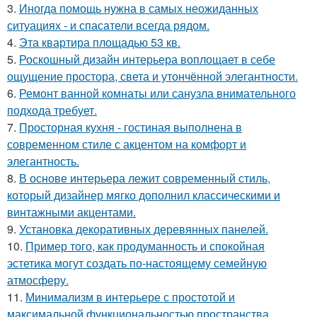
3.
Иногда помощь нужна в самых неожиданных
ситуациях - и спасатели всегда рядом.
4.
Эта квартира площадью 53 кв.
5.
Роскошный дизайн интерьера воплощает в себе
ощущение простора, света и утончённой элегантности.
6.
Ремонт ванной комнаты или санузла внимательного
подхода требует.
7.
Просторная кухня - гостиная выполнена в
современном стиле с акцентом на комфорт и
элегантность.
8.
В основе интерьера лежит современный стиль,
который дизайнер мягко дополнил классическими и
винтажными акцентами.
9.
Установка декоративных деревянных панелей.
10.
Пример того, как продуманность и спокойная
эстетика могут создать по-настоящему семейную
атмосферу.
11.
Минимализм в интерьере с простотой и
максимальной функциональностью пространства