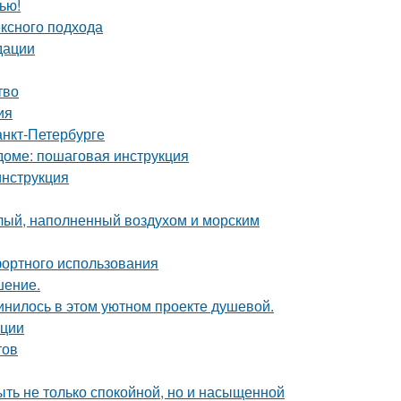
ью!
ексного подхода
дации
тво
ия
анкт-Петербурге
доме: пошаговая инструкция
инструкция
тлый, наполненный воздухом и морским
фортного использования
шение.
единилось в этом уютном проекте душевой.
ации
тов
быть не только спокойной, но и насыщенной