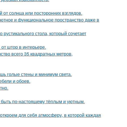
 от солнца или посторонних взглядов.
ь уютное и функциональное пространство даже в
 рустикального стола, который сочетает
от штор в интерьере.
ство всего 35 квадратных метров,
ишь голые стены и минимум света.
ебели и обоев.
тно.
т быть по-настоящему тёплым и уютным.
 откроем для себя атмосферу, в которой каждая