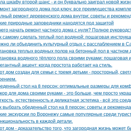
ла шкафу второй шанс - и он буквально заиграл новой жизн
монт загородного дома под ключ: все преимущества компл
лный ремонт деревенского дома внутри: советы и рекомен
кие природные заповедники находятся под защитой
чего начать ремонт частного дома с нуля? Полное руководс
к самому сделать теплый пол водяной: пошаговая инструкц
жно ли объединить культурный отдых с расслаблением в С
тановка теплых водяных полов на бетонный пол в частном 
тановка водяного тёплого пола своими руками: пошаговая 
егантный акцент: когда простота работает на стиль.
от дом создан для семьи с тремя детьми - просторный, све
оением.
еденный стол на 8 персон: оптимальные размеры для ком
кор для дома своими руками - это больше, чем просто укра
гкость, естественность и деликатная эстетика - всё это со
к выбрать обеденный стол на 8 персон: советы и рекоменд
кие экскурсии по Воронежу самые популярные среди турис
нкциональность в каждой детали.
от дом - доказательство того, что загородная жизнь может 