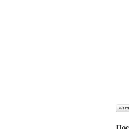
читат
Пос