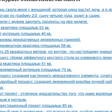
нь свела меня с женщиной, которая одна растит дочь, и я 
отаю по графику 2/2, сыну четыре года, ходит в садик.
или с мужем закупить продукты на две недели.
 квартира площадью 53 кв.
т интерьер площадью 40 кв.
ановка декоративных деревянных панелей.
хкомнатная квартира площадью 58 кв.
го 25 квадратных метров, но внутри - по-настоящему уника
цесс сборки эффектного круглого стола из оливкового дер
а квартира площадью 51 кв.
временный интерьер площадью 70 кв.
оцесс создания настенного декоративного элемента, сочета
дробный процесс создания деревянной коробки ручной рабо
и.
от проект - отличное доказательство того, что даже мален
ным и уютным.
вестиционный проект площадью 85 кв.
рный цвет в интерьере - это всегда вызов, особая энергия 