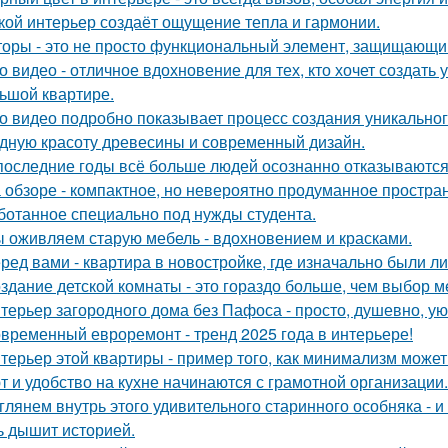
кой интерьер создаёт ощущение тепла и гармонии.
оры - это не просто функциональный элемент, защищающий
о видео - отличное вдохновение для тех, кто хочет создат
ьшой квартире.
о видео подробно показывает процесс создания уникального
дную красоту древесины и современный дизайн.
последние годы всё больше людей осознанно отказываются 
 обзоре - компактное, но невероятно продуманное простран
ботанное специально под нужды студента.
 оживляем старую мебель - вдохновением и красками.
ред вами - квартира в новостройке, где изначально были л
здание детской комнаты - это гораздо больше, чем выбор м
терьер загородного дома без Пафоса - просто, душевно, ую
временный евроремонт - тренд 2025 года в интерьере!
терьер этой квартиры - пример того, как минимализм може
т и удобство на кухне начинаются с грамотной организации.
глянем внутрь этого удивительного старинного особняка - и
ь дышит историей.