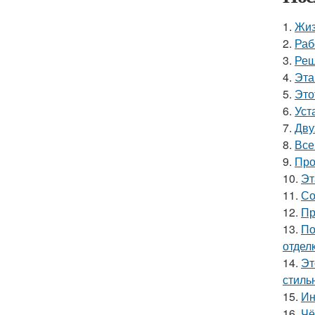
1.
Жиз
2.
Раб
3.
Реш
4.
Эта
5.
Это
6.
Уст
7.
Дву
8.
Все
9.
Про
10.
Эт
11.
Со
12.
Пр
13.
По
отделк
14.
Эт
стиль
15.
Ин
16.
Чё