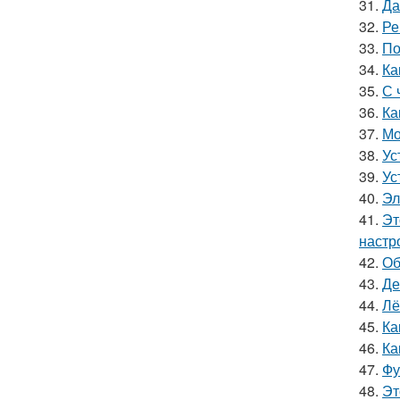
31.
Да
32.
Ре
33.
По
34.
Ка
35.
С 
36.
Ка
37.
Мо
38.
Ус
39.
Ус
40.
Эл
41.
Эт
настр
42.
Об
43.
Де
44.
Лё
45.
Ка
46.
Ка
47.
Фу
48.
Эт