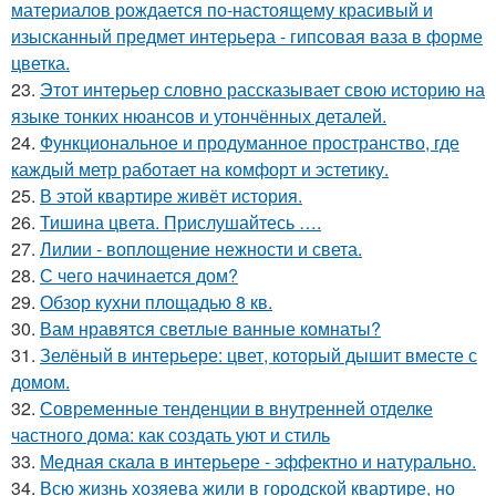
материалов рождается по-настоящему красивый и
изысканный предмет интерьера - гипсовая ваза в форме
цветка.
23.
Этот интерьер словно рассказывает свою историю на
языке тонких нюансов и утончённых деталей.
24.
Функциональное и продуманное пространство, где
каждый метр работает на комфорт и эстетику.
25.
В этой квартире живёт история.
26.
Тишина цвета. Прислушайтесь ….
27.
Лилии - воплощение нежности и света.
28.
С чего начинается дом?
29.
Обзор кухни площадью 8 кв.
30.
Вам нравятся светлые ванные комнаты?
31.
Зелёный в интерьере: цвет, который дышит вместе с
домом.
32.
Современные тенденции в внутренней отделке
частного дома: как создать уют и стиль
33.
Медная скала в интерьере - эффектно и натурально.
34.
Всю жизнь хозяева жили в городской квартире, но