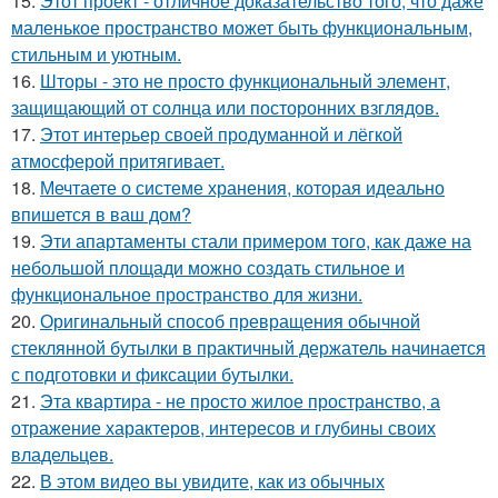
15.
Этот проект - отличное доказательство того, что даже
маленькое пространство может быть функциональным,
стильным и уютным.
16.
Шторы - это не просто функциональный элемент,
защищающий от солнца или посторонних взглядов.
17.
Этот интерьер своей продуманной и лёгкой
атмосферой притягивает.
18.
Мечтаете о системе хранения, которая идеально
впишется в ваш дом?
19.
Эти апартаменты стали примером того, как даже на
небольшой площади можно создать стильное и
функциональное пространство для жизни.
20.
Оригинальный способ превращения обычной
стеклянной бутылки в практичный держатель начинается
с подготовки и фиксации бутылки.
21.
Эта квартира - не просто жилое пространство, а
отражение характеров, интересов и глубины своих
владельцев.
22.
В этом видео вы увидите, как из обычных