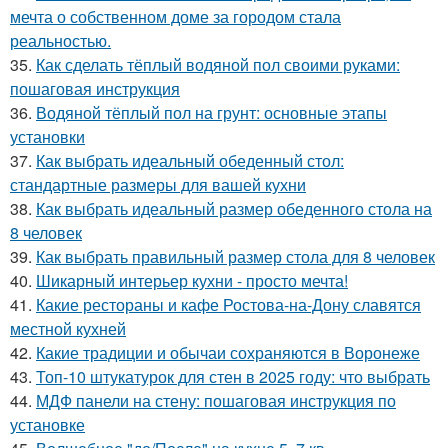
мечта о собственном доме за городом стала
реальностью.
35.
Как сделать тёплый водяной пол своими руками:
пошаговая инструкция
36.
Водяной тёплый пол на грунт: основные этапы
установки
37.
Как выбрать идеальный обеденный стол:
стандартные размеры для вашей кухни
38.
Как выбрать идеальный размер обеденного стола на
8 человек
39.
Как выбрать правильный размер стола для 8 человек
40.
Шикарный интерьер кухни - просто мечта!
41.
Какие рестораны и кафе Ростова-на-Дону славятся
местной кухней
42.
Какие традиции и обычаи сохраняются в Воронеже
43.
Топ-10 штукатурок для стен в 2025 году: что выбрать
44.
МДФ панели на стену: пошаговая инструкция по
установке