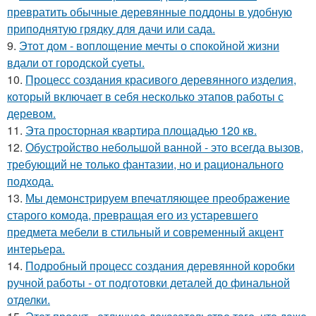
превратить обычные деревянные поддоны в удобную
приподнятую грядку для дачи или сада.
9.
Этот дом - воплощение мечты о спокойной жизни
вдали от городской суеты.
10.
Процесс создания красивого деревянного изделия,
который включает в себя несколько этапов работы с
деревом.
11.
Эта просторная квартира площадью 120 кв.
12.
Обустройство небольшой ванной - это всегда вызов,
требующий не только фантазии, но и рационального
подхода.
13.
Мы демонстрируем впечатляющее преображение
старого комода, превращая его из устаревшего
предмета мебели в стильный и современный акцент
интерьера.
14.
Подробный процесс создания деревянной коробки
ручной работы - от подготовки деталей до финальной
отделки.