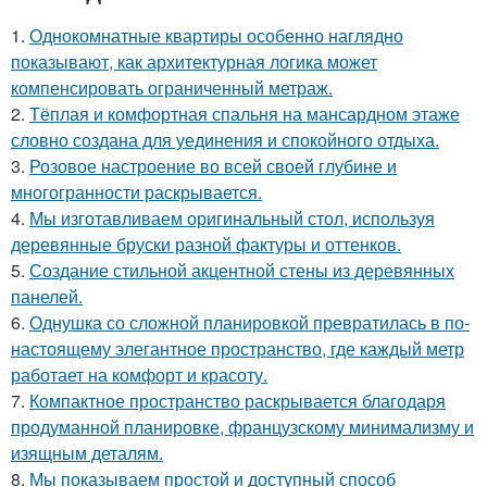
1.
Однокомнатные квартиры особенно наглядно
показывают, как архитектурная логика может
компенсировать ограниченный метраж.
2.
Тёплая и комфортная спальня на мансардном этаже
словно создана для уединения и спокойного отдыха.
3.
Розовое настроение во всей своей глубине и
многогранности раскрывается.
4.
Мы изготавливаем оригинальный стол, используя
деревянные бруски разной фактуры и оттенков.
5.
Создание стильной акцентной стены из деревянных
панелей.
6.
Однушка со сложной планировкой превратилась в по-
настоящему элегантное пространство, где каждый метр
работает на комфорт и красоту.
7.
Компактное пространство раскрывается благодаря
продуманной планировке, французскому минимализму и
изящным деталям.
8.
Мы показываем простой и доступный способ