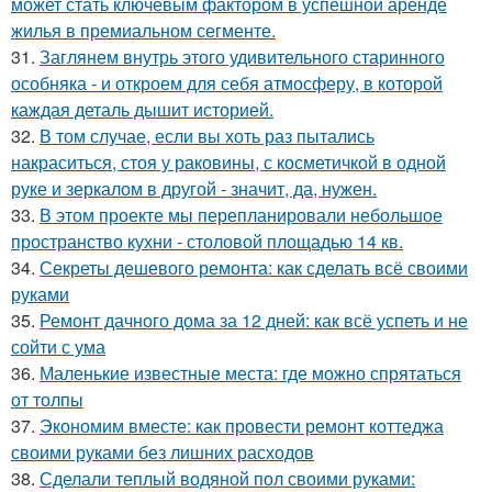
может стать ключевым фактором в успешной аренде
жилья в премиальном сегменте.
31.
Заглянем внутрь этого удивительного старинного
особняка - и откроем для себя атмосферу, в которой
каждая деталь дышит историей.
32.
В том случае, если вы хоть раз пытались
накраситься, стоя у раковины, с косметичкой в одной
руке и зеркалом в другой - значит, да, нужен.
33.
В этом проекте мы перепланировали небольшое
пространство кухни - столовой площадью 14 кв.
34.
Секреты дешевого ремонта: как сделать всё своими
руками
35.
Ремонт дачного дома за 12 дней: как всё успеть и не
сойти с ума
36.
Маленькие известные места: где можно спрятаться
от толпы
37.
Экономим вместе: как провести ремонт коттеджа
своими руками без лишних расходов
38.
Сделали теплый водяной пол своими руками: