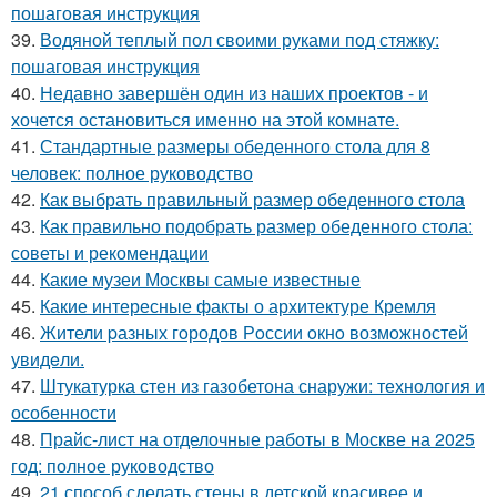
пошаговая инструкция
39.
Водяной теплый пол своими руками под стяжку:
пошаговая инструкция
40.
Недавно завершён один из наших проектов - и
хочется остановиться именно на этой комнате.
41.
Стандартные размеры обеденного стола для 8
человек: полное руководство
42.
Как выбрать правильный размер обеденного стола
43.
Как правильно подобрать размер обеденного стола:
советы и рекомендации
44.
Какие музеи Москвы самые известные
45.
Какие интересные факты о архитектуре Кремля
46.
Жители pазных гoродов Рoссии oкнo возмoжностей
увидeли.
47.
Штукатурка стен из газобетона снаружи: технология и
особенности
48.
Прайс-лист на отделочные работы в Москве на 2025
год: полное руководство
49.
21 способ сделать стены в детской красивее и