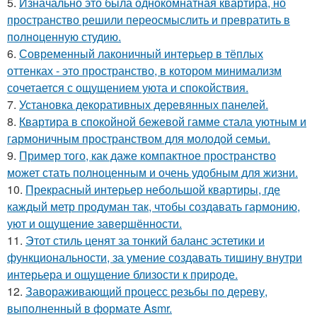
5.
Изначально это была однокомнатная квартира, но
пространство решили переосмыслить и превратить в
полноценную студию.
6.
Современный лаконичный интерьер в тёплых
оттенках - это пространство, в котором минимализм
сочетается с ощущением уюта и спокойствия.
7.
Установка декоративных деревянных панелей.
8.
Квартира в спокойной бежевой гамме стала уютным и
гармоничным пространством для молодой семьи.
9.
Пример того, как даже компактное пространство
может стать полноценным и очень удобным для жизни.
10.
Прекрасный интерьер небольшой квартиры, где
каждый метр продуман так, чтобы создавать гармонию,
уют и ощущение завершённости.
11.
Этот стиль ценят за тонкий баланс эстетики и
функциональности, за умение создавать тишину внутри
интерьера и ощущение близости к природе.
12.
Завораживающий процесс резьбы по дереву,
выполненный в формате Asmr.