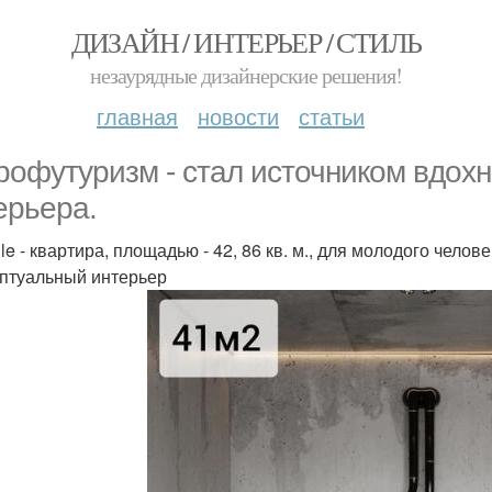
ДИЗАЙН / ИНТЕРЬЕР / СТИЛЬ
незаурядные дизайнерские решения!
главная
новости
статьи
рофутуризм - стал источником вдох
ерьера.
e - квартира, площадью - 42, 86 кв. м., для молодого челове
птуальный интерьер