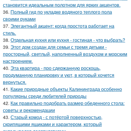
становится идеальным полотном для ярких акцентов.
36.
Полный гид по укладке водяного теплого пола
своими руками
37.
Элегантный акцент: когда простота работает на
стиль.
38.
Отдельная кухня или кухня - гостиная - что выбрать?
39.
Этот дом создан для семьи с тремя детьми -
просторный, светлый, наполненный воздухом и морским
настроением.
40.
Эта квартира - про сдержанную роскошь,
продуманную планировку и уют, в который хочется
вернуться.
41.
Какие природные объекты Калининграда особенно
популярны среди любителей природы
42.
Как правильно подобрать размер обеденного стола:
советы и рекомендации
43.
Старый комод - с потёртой поверхностью,
скрипящими ящиками и характером, который