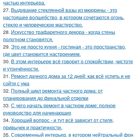
частью интерьера.
27.
Выдувание стеклянной вазы из мюррины - это
настоящее волшебство, в котором сочетаются огонь,
стекло и человеческое мастерство.
28.
Искусство трафаретного декора - когда стены
полотном становятся.
29.
Это не просто кухня - гостиная - это пространство,
где цвет становится настроением.
30.
В этом интерьере всё говорит о спокойствии, чистоте
и утончённости.
31.
Ремонт дачного дома за 12 дней: как всё успеть и не
сойти с ума
32.
Полный цикл ремонта частного дома: от
планирования до финальной отделки
33.
С чего начать ремонт в частном доме: полное
руководство для начинающих
34.
Хороший вопрос - и тут всё зависит от стиля,
привычек и практичности.
35.
Современный интерьер, в котором нейтральный фон