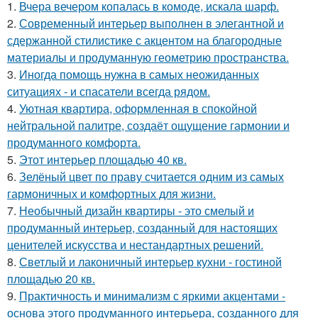
1.
Вчера вечером копалась в комоде, искала шарф.
2.
Современный интерьер выполнен в элегантной и
сдержанной стилистике с акцентом на благородные
материалы и продуманную геометрию пространства.
3.
Иногда помощь нужна в самых неожиданных
ситуациях - и спасатели всегда рядом.
4.
Уютная квартира, оформленная в спокойной
нейтральной палитре, создаёт ощущение гармонии и
продуманного комфорта.
5.
Этот интерьер площадью 40 кв.
6.
Зелёный цвет по праву считается одним из самых
гармоничных и комфортных для жизни.
7.
Необычный дизайн квартиры - это смелый и
продуманный интерьер, созданный для настоящих
ценителей искусства и нестандартных решений.
8.
Светлый и лаконичный интерьер кухни - гостиной
площадью 20 кв.
9.
Практичность и минимализм с яркими акцентами -
основа этого продуманного интерьера, созданного для