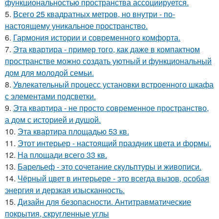
функциональностью пространства ассоциируется.
5.
Всего 25 квадратных метров, но внутри - по-
настоящему уникальное пространство.
6.
Гармония истории и современного комфорта.
7.
Эта квартира - пример того, как даже в компактном
пространстве можно создать уютный и функциональный
дом для молодой семьи.
8.
Увлекательный процесс установки встроенного шкафа
с элементами подсветки.
9.
Эта квартира - не просто современное пространство,
а дом с историей и душой.
10.
Эта квартира площадью 53 кв.
11.
Этот интерьер - настоящий праздник цвета и формы.
12.
На площади всего 33 кв.
13.
Барельеф - это сочетание скульптуры и живописи.
14.
Чёрный цвет в интерьере - это всегда вызов, особая
энергия и дерзкая изысканность.
15.
Дизайн для безопасности. Антитравматические
покрытия, скругленные углы