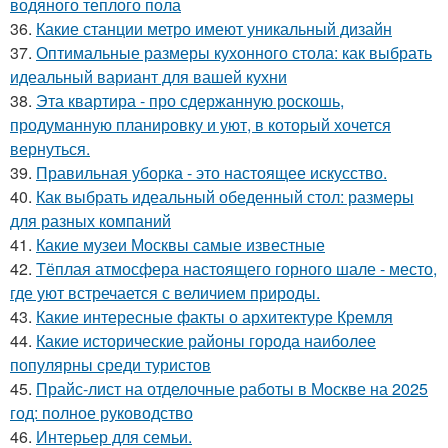
водяного теплого пола
36.
Какие станции метро имеют уникальный дизайн
37.
Оптимальные размеры кухонного стола: как выбрать
идеальный вариант для вашей кухни
38.
Эта квартира - про сдержанную роскошь,
продуманную планировку и уют, в который хочется
вернуться.
39.
Правильная уборка - это настоящее искусство.
40.
Как выбрать идеальный обеденный стол: размеры
для разных компаний
41.
Какие музеи Москвы самые известные
42.
Тёплая атмосфера настоящего горного шале - место,
где уют встречается с величием природы.
43.
Какие интересные факты о архитектуре Кремля
44.
Какие исторические районы города наиболее
популярны среди туристов
45.
Прайс-лист на отделочные работы в Москве на 2025
год: полное руководство
46.
Интерьер для семьи.