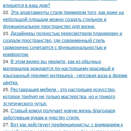
впишется в ваш дом?
22.
Эти апартаменты стали примером того, как даже на
небольшой площади можно создать стильное и
функциональное пространство для жизни.
23.
Дизайнеры полностью пересмотрели планировку и
создали пространство, где современный стиль
гармонично сочетается с функциональностью и
комфортом.
24.
В этом видео вы увидите, как из обычных
материалов рождается по-настоящему красивый и
изысканный предмет интерьера - гипсовая ваза в форме
цветка.
25.
Реставрация мебели - это настоящее искусство,
которое требует не только мастерства, но и тонкого
эстетического чутья.
26.
Старый комод получает новую жизнь благодаря
заботливым рукам и чувству стиля.
27.
Вот как действуют перфекционисты: с вниманием к