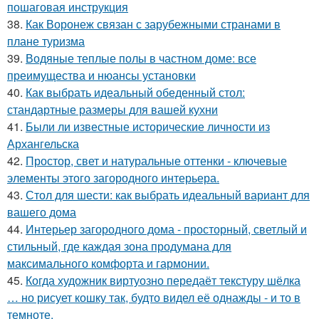
пошаговая инструкция
38.
Как Воронеж связан с зарубежными странами в
плане туризма
39.
Водяные теплые полы в частном доме: все
преимущества и нюансы установки
40.
Как выбрать идеальный обеденный стол:
стандартные размеры для вашей кухни
41.
Были ли известные исторические личности из
Архангельска
42.
Простор, свет и натуральные оттенки - ключевые
элементы этого загородного интерьера.
43.
Стол для шести: как выбрать идеальный вариант для
вашего дома
44.
Интерьер загородного дома - просторный, светлый и
стильный, где каждая зона продумана для
максимального комфорта и гармонии.
45.
Когда художник виртуозно передаёт текстуру шёлка
… но рисует кошку так, будто видел её однажды - и то в
темноте.