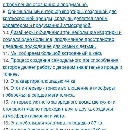
оформлению осознанно и продуманно.
9.
Оригинальный интерьер квартиры, созданной для
краткосрочной аренды, сразу выделяется своим
характером и продуманной атмосферой.
10.
Дизайнеры объединили три небольшие квартиры и
создали одно большое, продуманное пространство,
идеально подходящее для семьи с детьми.
11.
Мы собираем большой встроенный шкаф.
12.
Процесс создания самодельного приспособления,
которое делает работу с деревом значительно проще и
точнее.
13.
Эта квартира площадью 44 кв.
14.
Этот интерьер - тонкое воплощение атмосферы
побережья в сердце мегаполиса.
15.
Интерьер уютного загородного дома, где кухня и
столовая плавно переходят друг в друга, создавая
атмосферу гармонии и уюта.
16.
Эта небольшая квартира, площадью 37 кв.
17.
Большой деревянный дом площадью 340 кв.