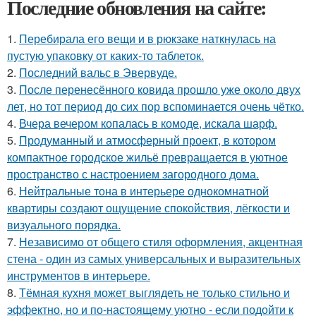
Последние обновления на сайте:
1.
Перебирала его вещи и в рюкзаке наткнулась на
пустую упаковку от каких-то таблеток.
2.
Последний вальс в Эвервуде.
3.
После перенесённого ковида прошло уже около двух
лет, но тот период до сих пор вспоминается очень чётко.
4.
Вчера вечером копалась в комоде, искала шарф.
5.
Продуманный и атмосферный проект, в котором
компактное городское жильё превращается в уютное
пространство с настроением загородного дома.
6.
Нейтральные тона в интерьере однокомнатной
квартиры создают ощущение спокойствия, лёгкости и
визуального порядка.
7.
Независимо от общего стиля оформления, акцентная
стена - один из самых универсальных и выразительных
инструментов в интерьере.
8.
Тёмная кухня может выглядеть не только стильно и
эффектно, но и по-настоящему уютно - если подойти к