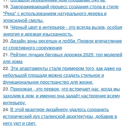
18.
Завораживающий процесс создания стола в стиле
"Река" с использованием натурального дерева и
эпоксидной смолы.
19.
Чёрный цвет в интерьере - это всегда вызов, особая
энергия и дерзкая изысканность.
20.
Дизайн зоны ресепшн и лобби. Первое впечатление
от спортивного сооружения
21.
Рейтинг лучших беговых дорожек 2025: топ моделей
для дома
22.
Эти апартаменты стали примером того, как даже на
небольшой площади можно создать стильное и
функциональное пространство для жизни.
23.
Прихожая - это первое, что встречает нас, когда мы
заходим в дом, и именно она задаёт настроение всему
интерьеру.
24.
В этой квартире дизайнеру удалось сохранить
исторический дух сталинской архитектуры, добавив в
него уют и свет.