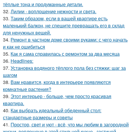
тёплые тона и продуманные детали.
32.
Лилии - воплощение нежности и света.
33.
Таким образом, если в вашей квартире есть
маленький балкон, не спешите превращать его в склад
для ненужных вещей.
34.
Ремонт в частном доме своими руками: с чего начать
и как не ошибиться
35.
Как я сама справилась с ремонтом за два месяца
36.
Headlines:
37.
Установка водяного тёплого пола без стяжки: шаг за
шагом
38.
Вам нравится, когда в интерьере появляются
комнатные растения?
39.
Этот интерьер - больше, чем просто красивая
квартира.
40.
Как выбрать идеальный обеденный стол:
стандартные размеры и советы
41.
Простор, свет и уют - всё, что мы любим в загородной
жизни, воплощено в этой стильной кухне - гостиной.