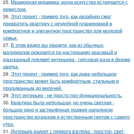
25.
Мраморная керамика: когда искусство встречается с
ремеслом.
26.
Этот проект - пример того, как дизайнер смог
превратить квартиру с неудобной планировкой в
комфортное и элегантное пространство для молодой
семьи.
27.
В этом видео вы увидите, как из обычных
материалов рождается по-настоящему красивый и
изысканный предмет интерьера - гипсовая ваза в форме
цветка.
28.
Этот проект - пример того, как даже небольшое
пространство может быть комфортным, стильным и
продуманным до мелочей.
29.
Этот интерьер - не просто про функциональность.
30.
Квартира была небольшая, но очень светлая -
большое окно и застеклённая лоджия наполняли
пространство воздухом и естественным светом с самого
утра.
31.
Интерьер радует с первого взгляда - простор, свет,