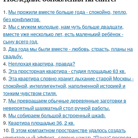
1.
Мы прожили вместе больше года - спокойно, тепло,
без конфликтов.
2.
Мы с мужем молодые, нам чуть больше двадцати,
вместе уже несколько лет, есть маленький ребёнок -
сыну всего год.
3.
Два года мы были вместе - любовь, страсть, планы на
свадьбу.
4.
Неплохая квартира, правда?
5.
Эта просторная квартира - студия площадью 63 кв.
6.
Эта квартира словно хранит дыхание старой Москвы -
спокойной, интеллигентной, наполненной историей и
тонким чувством стиля.
7.
Мы превращаем обычные деревянные заготовки в
невероятный шахматный стол ручной работы.
8.
Мы собираем большой встроенный шкаф.
9.
Квартира площадью 36, 2 кв.
10.
В этом компактном пространстве удалось создать
удивительный эффект - словно нажать "Пауза" посреди