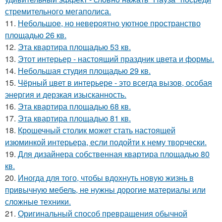
стремительного мегаполиса.
11.
Небольшое, но невероятно уютное пространство
площадью 26 кв.
12.
Эта квартира площадью 53 кв.
13.
Этот интерьер - настоящий праздник цвета и формы.
14.
Небольшая студия площадью 29 кв.
15.
Чёрный цвет в интерьере - это всегда вызов, особая
энергия и дерзкая изысканность.
16.
Эта квартира площадью 68 кв.
17.
Эта квартира площадью 81 кв.
18.
Крошечный столик может стать настоящей
изюминкой интерьера, если подойти к нему творчески.
19.
Для дизайнера собственная квартира площадью 80
кв.
20.
Иногда для того, чтобы вдохнуть новую жизнь в
привычную мебель, не нужны дорогие материалы или
сложные техники.
21.
Оригинальный способ превращения обычной