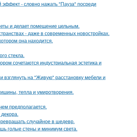
 эффект - словно нажать "Пауза" посреди
дметы и делает помещение цельным.
странствах - даже в современных новостройках.
котором она находится.
го стекла.
ором сочетаются индустриальная эстетика и
ми взглянуть на "Живую" расстановку мебели и
ишины, тепла и умиротворения.
чем предполагается.
 декора.
 превращать случайное в шедевр.
ишь голые стены и минимум света.