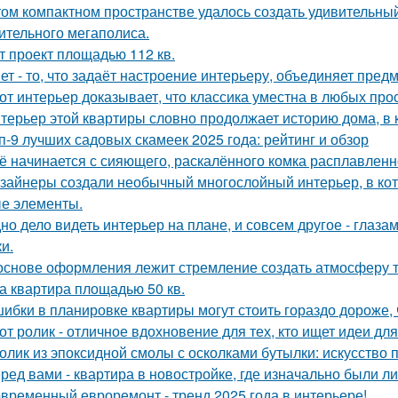
том компактном пространстве удалось создать удивительный
ительного мегаполиса.
т проект площадью 112 кв.
ет - то, что задаёт настроение интерьеру, объединяет пре
от интерьер доказывает, что классика уместна в любых про
терьер этой квартиры словно продолжает историю дома, в 
п-9 лучших садовых скамеек 2025 года: рейтинг и обзор
ё начинается с сияющего, раскалённого комка расплавленно
зайнеры создали необычный многослойный интерьер, в кот
е элементы.
но дело видеть интерьер на плане, и совсем другое - глаза
и.
основе оформления лежит стремление создать атмосферу т
а квартира площадью 50 кв.
ибки в планировке квартиры могут стоить гораздо дороже, 
от ролик - отличное вдохновение для тех, кто ищет идеи для
олик из эпоксидной смолы с осколками бутылки: искусство
ред вами - квартира в новостройке, где изначально были л
временный евроремонт - тренд 2025 года в интерьере!