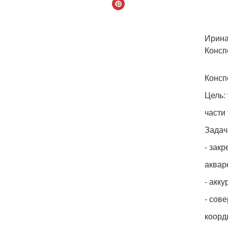
Ирина
Консп
Консп
Цель:
части 
Задач
- зак
аквар
- акк
- сов
коорд