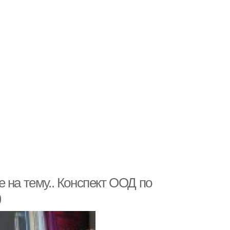
 на тему.. Конспект ООД по
)