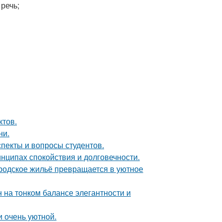
речь;
ктов.
ни.
спекты и вопросы студентов.
нципах спокойствия и долговечности.
родское жильё превращается в уютное
 на тонком балансе элегантности и
и очень уютной.