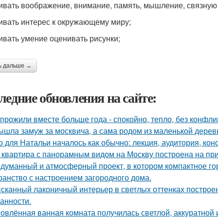
вивать воображение, внимание, память, мышление, связную 
вивать интерес к окружающему миру;
вивать умение оценивать рисунки;
ь дальше →
ледние обновления на сайте:
прожили вместе больше года - спокойно, тепло, без конфли
ышла замуж за москвича, а сама родом из маленькой дерев
о для Натальи началось как обычно: лекция, аудитория, кон
 квартира с панорамным видом на Москву построена на при
думанный и атмосферный проект, в котором компактное го
ранство с настроением загородного дома.
сканный лаконичный интерьер в светлых оттенках построен
анности.
овлённая ванная комната получилась светлой, аккуратной 