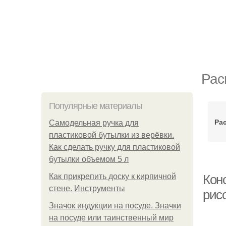
Рас
Популярные материалы
Ра
Самодельная ручка для
пластиковой бутылки из верёвки.
Как сделать ручку для пластиковой
бутылки объемом 5 л
Как прикрепить доску к кирпичной
Кон
стене. Инструменты
рис
Значок индукции на посуде. Значки
на посуде или таинственный мир