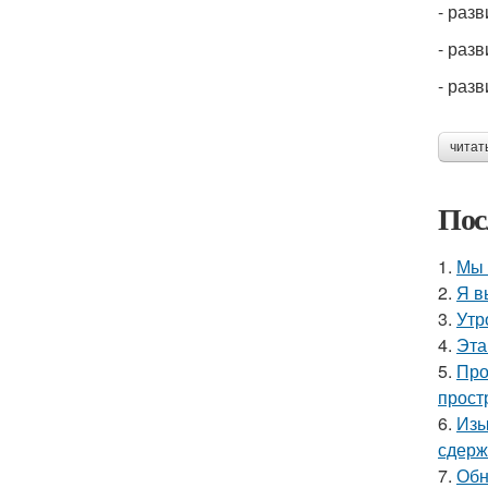
- раз
- раз
- раз
читат
Пос
1.
Мы 
2.
Я в
3.
Утр
4.
Эта
5.
Про
прост
6.
Изы
сдерж
7.
Обн