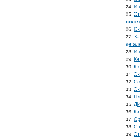
24.
Ин
25.
Эт
жилья
26.
Ск
27.
За
детал
28.
Ин
29.
Ка
30.
Ко
31.
Эк
32.
Со
33.
Эк
34.
Пл
35.
ДИ
36.
Ка
37.
Ор
38.
Оп
39.
Эт