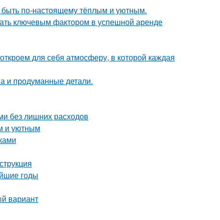
т быть по-настоящему тёплым и уютным.
стать ключевым фактором в успешной аренде
 откроем для себя атмосферу, в которой каждая
она и продуманные детали.
ми без лишних расходов
м и уютным
уками
струкция
айшие годы
ый вариант