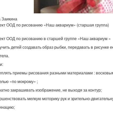
 Заикина
ект ООД по рисованию «Наш аквариум» (старшая группа)
ект ООД по рисованию в старшей группе «Наш аквариум »
 учить детей создавать образ рыбки, передавать в рисунке 
тела.
и:
реплять приемы рисования разными материалами : восковы
елью «по мокрому» ;
уратно закрашивать изображение, не выходя за контур;
ершенствовать мелкую моторику рук и зрительно-двигательн
инацию;