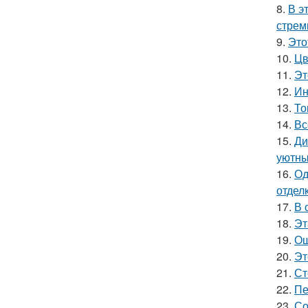
8.
В э
стрем
9.
Это
10.
Цв
11.
Эт
12.
Ин
13.
То
14.
Вс
15.
Ди
уютны
16.
Од
отделк
17.
В 
18.
Эт
19.
Ош
20.
Эт
21.
Ст
22.
Пе
23.
Со