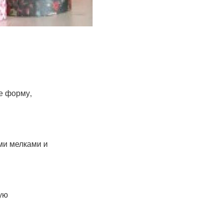
ее форму,
ми мелками и
ую