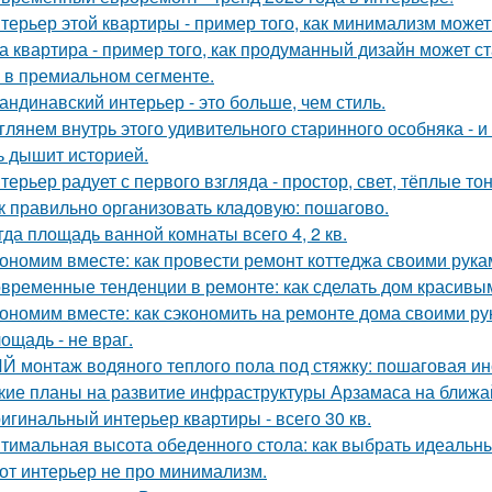
терьер этой квартиры - пример того, как минимализм може
а квартира - пример того, как продуманный дизайн может 
 в премиальном сегменте.
андинавский интерьер - это больше, чем стиль.
глянем внутрь этого удивительного старинного особняка - и
ь дышит историей.
терьер радует с первого взгляда - простор, свет, тёплые т
к правильно организовать кладовую: пошагово.
гда площадь ванной комнаты всего 4, 2 кв.
ономим вместе: как провести ремонт коттеджа своими рука
временные тенденции в ремонте: как сделать дом красивы
ономим вместе: как сэкономить на ремонте дома своими р
ощадь - не враг.
Й монтаж водяного теплого пола под стяжку: пошаговая ин
кие планы на развитие инфраструктуры Арзамаса на ближ
игинальный интерьер квартиры - всего 30 кв.
тимальная высота обеденного стола: как выбрать идеальн
от интерьер не про минимализм.