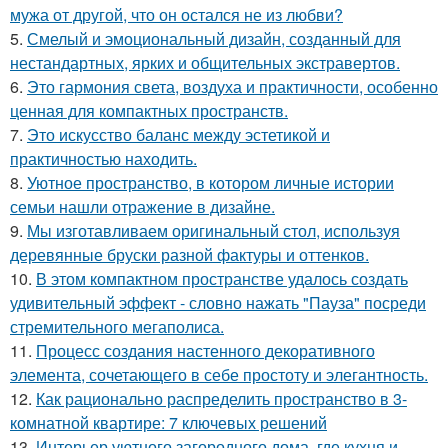
мужа от другой, что он остался не из любви?
5.
Смелый и эмоциональный дизайн, созданный для
нестандартных, ярких и общительных экстравертов.
6.
Это гармония света, воздуха и практичности, особенно
ценная для компактных пространств.
7.
Это искусство баланс между эстетикой и
практичностью находить.
8.
Уютное пространство, в котором личные истории
семьи нашли отражение в дизайне.
9.
Мы изготавливаем оригинальный стол, используя
деревянные бруски разной фактуры и оттенков.
10.
В этом компактном пространстве удалось создать
удивительный эффект - словно нажать "Пауза" посреди
стремительного мегаполиса.
11.
Процесс создания настенного декоративного
элемента, сочетающего в себе простоту и элегантность.
12.
Как рационально распределить пространство в 3-
комнатной квартире: 7 ключевых решений
13.
Интерьер уютного загородного дома, где кухня и