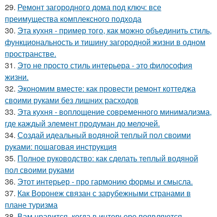
29.
Ремонт загородного дома под ключ: все
преимущества комплексного подхода
30.
Эта кухня - пример того, как можно объединить стиль,
функциональность и тишину загородной жизни в одном
пространстве.
31.
Это не просто стиль интерьера - это философия
жизни.
32.
Экономим вместе: как провести ремонт коттеджа
своими руками без лишних расходов
33.
Эта кухня - воплощение современного минимализма,
где каждый элемент продуман до мелочей.
34.
Создай идеальный водяной теплый пол своими
руками: пошаговая инструкция
35.
Полное руководство: как сделать теплый водяной
пол своими руками
36.
Этот интерьер - про гармонию формы и смысла.
37.
Как Воронеж связан с зарубежными странами в
плане туризма
38.
Вам нравится, когда в интерьере появляются