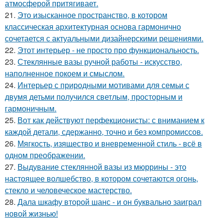
атмосферой притягивает.
21.
Это изысканное пространство, в котором
классическая архитектурная основа гармонично
сочетается с актуальными дизайнерскими решениями.
22.
Этот интерьер - не просто про функциональность.
23.
Стеклянные вазы ручной работы - искусство,
наполненное покоем и смыслом.
24.
Интерьер с природными мотивами для семьи с
двумя детьми получился светлым, просторным и
гармоничным.
25.
Вот как действуют перфекционисты: с вниманием к
каждой детали, сдержанно, точно и без компромиссов.
26.
Мягкость, изящество и вневременной стиль - всё в
одном преображении.
27.
Выдувание стеклянной вазы из мюррины - это
настоящее волшебство, в котором сочетаются огонь,
стекло и человеческое мастерство.
28.
Дала шкафу второй шанс - и он буквально заиграл
новой жизнью!