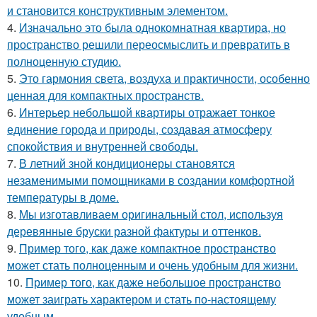
и становится конструктивным элементом.
4.
Изначально это была однокомнатная квартира, но
пространство решили переосмыслить и превратить в
полноценную студию.
5.
Это гармония света, воздуха и практичности, особенно
ценная для компактных пространств.
6.
Интерьер небольшой квартиры отражает тонкое
единение города и природы, создавая атмосферу
спокойствия и внутренней свободы.
7.
В летний зной кондиционеры становятся
незаменимыми помощниками в создании комфортной
температуры в доме.
8.
Мы изготавливаем оригинальный стол, используя
деревянные бруски разной фактуры и оттенков.
9.
Пример того, как даже компактное пространство
может стать полноценным и очень удобным для жизни.
10.
Пример того, как даже небольшое пространство
может заиграть характером и стать по-настоящему
удобным.