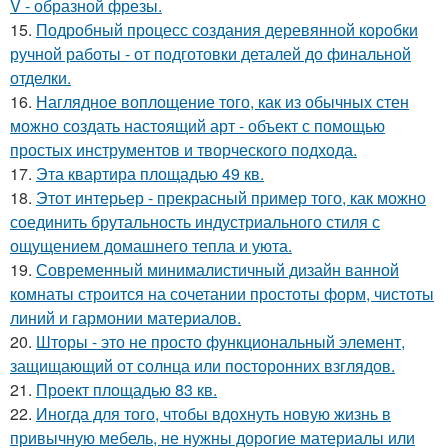
V - образной фрезы.
15.
Подробный процесс создания деревянной коробки
ручной работы - от подготовки деталей до финальной
отделки.
16.
Наглядное воплощение того, как из обычных стен
можно создать настоящий арт - объект с помощью
простых инструментов и творческого подхода.
17.
Эта квартира площадью 49 кв.
18.
Этот интерьер - прекрасный пример того, как можно
соединить брутальность индустриального стиля с
ощущением домашнего тепла и уюта.
19.
Современный минималистичный дизайн ванной
комнаты строится на сочетании простоты форм, чистоты
линий и гармонии материалов.
20.
Шторы - это не просто функциональный элемент,
защищающий от солнца или посторонних взглядов.
21.
Проект площадью 83 кв.
22.
Иногда для того, чтобы вдохнуть новую жизнь в
привычную мебель, не нужны дорогие материалы или