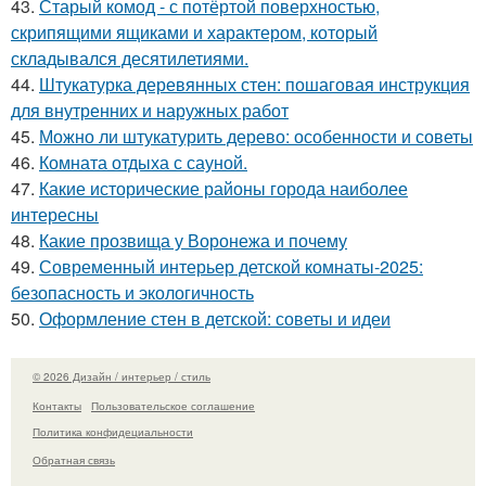
43.
Старый комод - с потёртой поверхностью,
скрипящими ящиками и характером, который
складывался десятилетиями.
44.
Штукатурка деревянных стен: пошаговая инструкция
для внутренних и наружных работ
45.
Можно ли штукатурить дерево: особенности и советы
46.
Комната отдыха с сауной.
47.
Какие исторические районы города наиболее
интересны
48.
Какие прозвища у Воронежа и почему
49.
Современный интерьер детской комнаты-2025:
безопасность и экологичность
50.
Оформление стен в детской: советы и идеи
© 2026 Дизайн / интерьер / стиль
Контакты
Пользовательское соглашение
Политика конфидециальности
Обратная связь