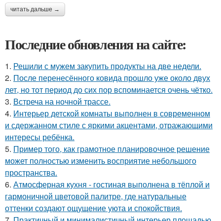
читать дальше →
Последние обновления на сайте:
1.
Решили с мужем закупить продукты на две недели.
2.
После перенесённого ковида прошло уже около двух
лет, но тот период до сих пор вспоминается очень чётко.
3.
Встреча на ночной трассе.
4.
Интерьер детской комнаты выполнен в современном
и сдержанном стиле с яркими акцентами, отражающими
интересы ребёнка.
5.
Пример того, как грамотное планировочное решение
может полностью изменить восприятие небольшого
пространства.
6.
Атмосферная кухня - гостиная выполнена в тёплой и
гармоничной цветовой палитре, где натуральные
оттенки создают ощущение уюта и спокойствия.
7.
Практичный и минималистичный интерьер площадью