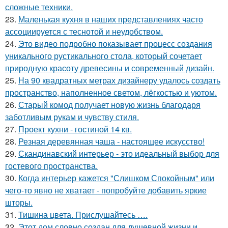
сложные техники.
23.
Маленькая кухня в наших представлениях часто
ассоциируется с теснотой и неудобством.
24.
Это видео подробно показывает процесс создания
уникального рустикального стола, который сочетает
природную красоту древесины и современный дизайн.
25.
На 90 квадратных метрах дизайнеру удалось создать
пространство, наполненное светом, лёгкостью и уютом.
26.
Старый комод получает новую жизнь благодаря
заботливым рукам и чувству стиля.
27.
Проект кухни - гостиной 14 кв.
28.
Резная деревянная чаша - настоящее искусство!
29.
Скандинавский интерьер - это идеальный выбор для
гостевого пространства.
30.
Когда интерьер кажется "Слишком Спокойным" или
чего-то явно не хватает - попробуйте добавить яркие
шторы.
31.
Тишина цвета. Прислушайтесь ….
32.
Этот дом словно создан для душевной жизни и