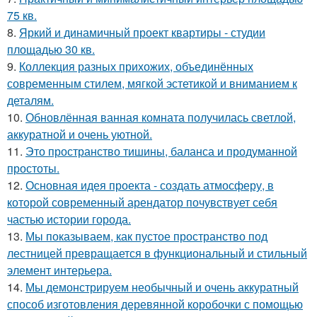
75 кв.
8.
Яркий и динамичный проект квартиры - студии
площадью 30 кв.
9.
Коллекция разных прихожих, объединённых
современным стилем, мягкой эстетикой и вниманием к
деталям.
10.
Обновлённая ванная комната получилась светлой,
аккуратной и очень уютной.
11.
Это пространство тишины, баланса и продуманной
простоты.
12.
Основная идея проекта - создать атмосферу, в
которой современный арендатор почувствует себя
частью истории города.
13.
Мы показываем, как пустое пространство под
лестницей превращается в функциональный и стильный
элемент интерьера.
14.
Мы демонстрируем необычный и очень аккуратный
способ изготовления деревянной коробочки с помощью