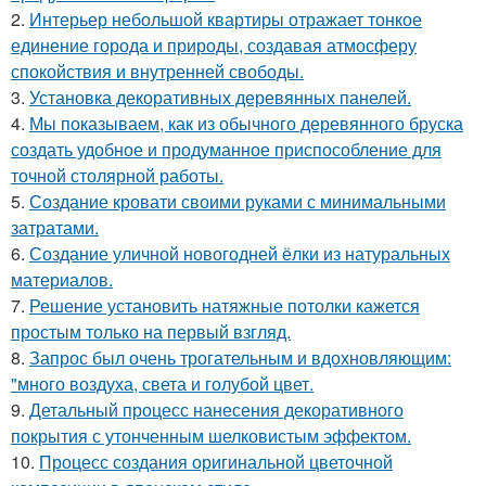
2.
Интерьер небольшой квартиры отражает тонкое
единение города и природы, создавая атмосферу
спокойствия и внутренней свободы.
3.
Установка декоративных деревянных панелей.
4.
Мы показываем, как из обычного деревянного бруска
создать удобное и продуманное приспособление для
точной столярной работы.
5.
Создание кровати своими руками с минимальными
затратами.
6.
Создание уличной новогодней ёлки из натуральных
материалов.
7.
Решение установить натяжные потолки кажется
простым только на первый взгляд.
8.
Запрос был очень трогательным и вдохновляющим:
"много воздуха, света и голубой цвет.
9.
Детальный процесс нанесения декоративного
покрытия с утонченным шелковистым эффектом.
10.
Процесс создания оригинальной цветочной