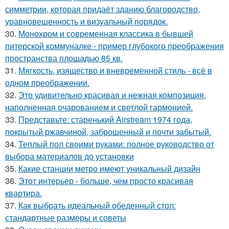
симметрии, которая придаёт зданию благородство,
уравновешенность и визуальный порядок.
30.
Монохром и современная классика в бывшей
питерской коммуналке - пример глубокого преображения
пространства площадью 85 кв.
31.
Мягкость, изящество и вневременной стиль - всё в
одном преображении.
32.
Это удивительно красивая и нежная композиция,
наполненная очарованием и светлой гармонией.
33.
Представьте: старенький Airstream 1974 года,
покрытый ржавчиной, заброшенный и почти забытый.
34.
Теплый пол своими руками: полное руководство от
выбора материалов до установки
35.
Какие станции метро имеют уникальный дизайн
36.
Этот интерьер - больше, чем просто красивая
квартира.
37.
Как выбрать идеальный обеденный стол:
стандартные размеры и советы