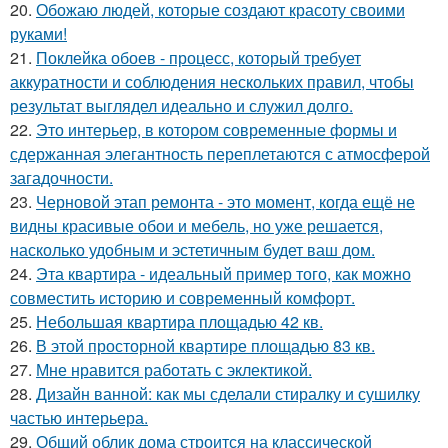
20.
Обожаю людей, которые создают красоту своими
руками!
21.
Поклейка обоев - процесс, который требует
аккуратности и соблюдения нескольких правил, чтобы
результат выглядел идеально и служил долго.
22.
Это интерьер, в котором современные формы и
сдержанная элегантность переплетаются с атмосферой
загадочности.
23.
Черновой этап ремонта - это момент, когда ещё не
видны красивые обои и мебель, но уже решается,
насколько удобным и эстетичным будет ваш дом.
24.
Эта квартира - идеальный пример того, как можно
совместить историю и современный комфорт.
25.
Небольшая квартира площадью 42 кв.
26.
В этой просторной квартире площадью 83 кв.
27.
Мне нравится работать с эклектикой.
28.
Дизайн ванной: как мы сделали стиралку и сушилку
частью интерьера.
29.
Общий облик дома строится на классической