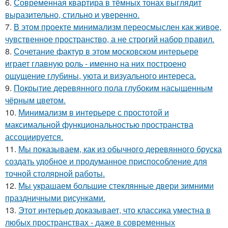
6.
Современная квартира в тёмных тонах выглядит
выразительно, стильно и уверенно.
7.
В этом проекте минимализм переосмыслен как живое,
чувственное пространство, а не строгий набор правил.
8.
Сочетание фактур в этом московском интерьере
играет главную роль - именно на них построено
ощущение глубины, уюта и визуального интереса.
9.
Покрытие деревянного пола глубоким насыщенным
чёрным цветом.
10.
Минимализм в интерьере с простотой и
максимальной функциональностью пространства
ассоциируется.
11.
Мы показываем, как из обычного деревянного бруска
создать удобное и продуманное приспособление для
точной столярной работы.
12.
Мы украшаем большие стеклянные двери зимними
праздничными рисунками.
13.
Этот интерьер доказывает, что классика уместна в
любых пространствах - даже в современных