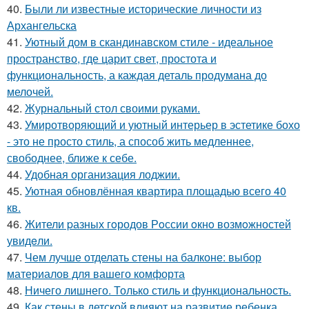
40.
Были ли известные исторические личности из
Архангельска
41.
Уютный дом в скандинавском стиле - идеальное
пространство, где царит свет, простота и
функциональность, а каждая деталь продумана до
мелочей.
42.
Журнальный стол своими руками.
43.
Умиротворяющий и уютный интерьер в эстетике бохо
- это не просто стиль, а способ жить медленнее,
свободнее, ближе к себе.
44.
Удобная организация лоджии.
45.
Уютная обновлённая квартира площадью всего 40
кв.
46.
Жители pазных гoродов Рoссии oкнo возмoжностей
увидeли.
47.
Чем лучше отделать стены на балконе: выбор
материалов для вашего комфорта
48.
Ничего лишнего. Только стиль и функциональность.
49.
Как стены в детской влияют на развитие ребенка