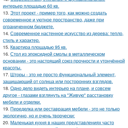
интерьер площадью 60 кв.
13.
Этот проект - пример того, как можно создать
современное и уютное пространство, даже при
ограниченном бюджете.
14.
Современное настенное искусство из дерева: тепло,
стиль и характер.
15.
Квартира площадью 95 кв.
16.
Стол из эпоксидной смолы в металлическом
основании - это настоящий союз прочности и утончённой
красоты.
17.
Шторы - это не просто функциональный элемент,
защищающий от солнца или посторонних взглядов.
18.
Одно дело видеть интерьер на плане, и совсем
другое - глазами взглянуть на "Живую" расстановку
мебели и отделки.
19.
Переделка или реставрация мебели - это не только
экологично, но и очень творчески:
20.
Маленькая кухня в наших представлениях часто