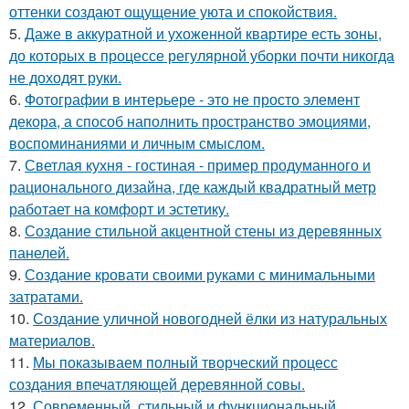
оттенки создают ощущение уюта и спокойствия.
5.
Даже в аккуратной и ухоженной квартире есть зоны,
до которых в процессе регулярной уборки почти никогда
не доходят руки.
6.
Фотографии в интерьере - это не просто элемент
декора, а способ наполнить пространство эмоциями,
воспоминаниями и личным смыслом.
7.
Светлая кухня - гостиная - пример продуманного и
рационального дизайна, где каждый квадратный метр
работает на комфорт и эстетику.
8.
Создание стильной акцентной стены из деревянных
панелей.
9.
Создание кровати своими руками с минимальными
затратами.
10.
Создание уличной новогодней ёлки из натуральных
материалов.
11.
Мы показываем полный творческий процесс
создания впечатляющей деревянной совы.
12.
Современный, стильный и функциональный