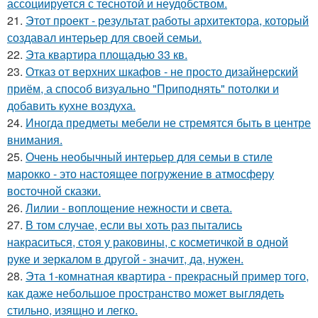
ассоциируется с теснотой и неудобством.
21.
Этот проект - результат работы архитектора, который
создавал интерьер для своей семьи.
22.
Эта квартира площадью 33 кв.
23.
Отказ от верхних шкафов - не просто дизайнерский
приём, а способ визуально "Приподнять" потолки и
добавить кухне воздуха.
24.
Иногда предметы мебели не стремятся быть в центре
внимания.
25.
Очень необычный интерьер для семьи в стиле
марокко - это настоящее погружение в атмосферу
восточной сказки.
26.
Лилии - воплощение нежности и света.
27.
В том случае, если вы хоть раз пытались
накраситься, стоя у раковины, с косметичкой в одной
руке и зеркалом в другой - значит, да, нужен.
28.
Эта 1-комнатная квартира - прекрасный пример того,
как даже небольшое пространство может выглядеть
стильно, изящно и легко.