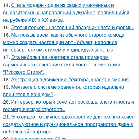
14.
Стиль модерн - один из самых утончённых и
выразительных направлений в дизайне, появившийся
на рубеже XIX и XX веков.
15.
Этот интерьер - настоящий праздник цвета и формы.
16.
Мы показываем, как из обычного старого комода
можно создать настоящий арт - объект, наполнив
интерьер теплом, стилем и индивидуальностью.
17.
Эта небольшая квартира стала примером
гармоничного сочетания стиля лофт с элементами
"Русского Стиля".
18.
Абстракция в движении: текстура, краска и эмоция.
19.
Мечтаете о системе хранения, которая идеально
впишется в ваш дом?
20.
Интерьер, который сочетает роскошь, элегантность и
геометрическую строгость.
21.
Это видео - отличное вдохновение для тех, кто хочет
создать уютное и функциональное пространство даже в
небольшой квартире.
22.
На площади всего 38 кв.