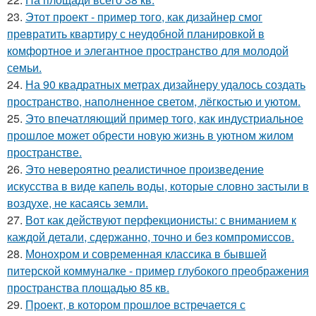
23.
Этот проект - пример того, как дизайнер смог
превратить квартиру с неудобной планировкой в
комфортное и элегантное пространство для молодой
семьи.
24.
На 90 квадратных метрах дизайнеру удалось создать
пространство, наполненное светом, лёгкостью и уютом.
25.
Это впечатляющий пример того, как индустриальное
прошлое может обрести новую жизнь в уютном жилом
пространстве.
26.
Это невероятно реалистичное произведение
искусства в виде капель воды, которые словно застыли в
воздухе, не касаясь земли.
27.
Вот как действуют перфекционисты: с вниманием к
каждой детали, сдержанно, точно и без компромиссов.
28.
Монохром и современная классика в бывшей
питерской коммуналке - пример глубокого преображения
пространства площадью 85 кв.
29.
Проект, в котором прошлое встречается с