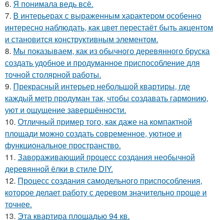
6.
Я понимала ведь всё.
7.
В интерьерах с выраженным характером особенно
интересно наблюдать, как цвет перестаёт быть акцентом
и становится конструктивным элементом.
8.
Мы показываем, как из обычного деревянного бруска
создать удобное и продуманное приспособление для
точной столярной работы.
9.
Прекрасный интерьер небольшой квартиры, где
каждый метр продуман так, чтобы создавать гармонию,
уют и ощущение завершённости.
10.
Отличный пример того, как даже на компактной
площади можно создать современное, уютное и
функциональное пространство.
11.
Завораживающий процесс создания необычной
деревянной ёлки в стиле DIY.
12.
Процесс создания самодельного приспособления,
которое делает работу с деревом значительно проще и
точнее.
13.
Эта квартира площадью 94 кв.