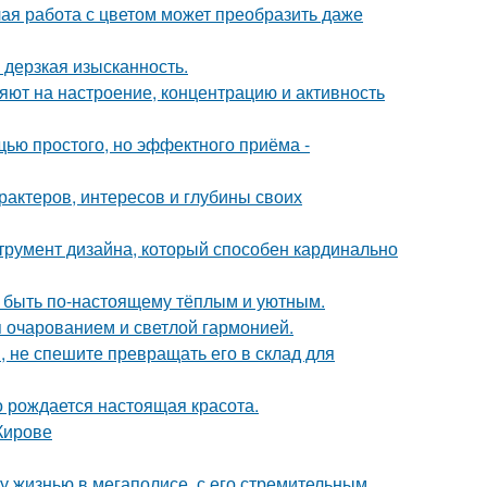
лая работа с цветом может преобразить даже
и дерзкая изысканность.
яют на настроение, концентрацию и активность
ью простого, но эффектного приёма -
арактеров, интересов и глубины своих
струмент дизайна, который способен кардинально
т быть по-настоящему тёплым и уютным.
 очарованием и светлой гармонией.
, не спешите превращать его в склад для
го рождается настоящая красота.
Кирове
у жизнью в мегаполисе, с его стремительным