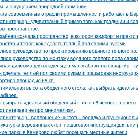
м, и ощущением природной гармонии.
кие современные отрасли промышленности работают в Бе
от интерьер - удивительный пример того, как традиции и с
ом пространстве.
зайнер создала пространство, в котором комфорт и практичн
обство и тепло: как сделать теплый пол своими руками
лное руководство по проектированию водяного теплого по
лное руководство по монтажу водяного теплого пола свои
чная дилемма для владельцев малогабаритных квартир - куд
к сделать теплый пол своими руками: пошаговая инструкц
артира площадью 68 кв.
тимальная высота обеденного стола: как выбрать идеальн
adlines:
к выбрать идеальный обеденный стол на 8 человек: советы
от интерьер не про минимализм.
от интерьер - воплощение чистоты, порядка и функциональн
укатурка деревянных стен: пошаговая инструкция для вну
кие парки в Кемерово любят посещать местные жители