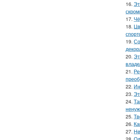
16.
Эт
скром
17.
Чё
18.
Цв
спорт
19.
Со
декор
20.
Эт
владе
21.
Ре
преоб
22.
Ин
23.
Эт
24.
Та
ненуж
25.
Тв
26.
Ка
27.
He
28.
Од