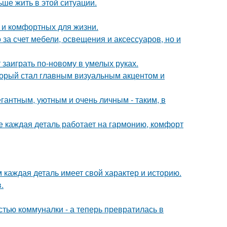
ьше жить в этой ситуации.
 и комфортных для жизни.
за счет мебели, освещения и аксессуаров, но и
 заиграть по-новому в умелых руках.
оторый стал главным визуальным акцентом и
гантным, уютным и очень личным - таким, в
е каждая деталь работает на гармонию, комфорт
м каждая деталь имеет свой характер и историю.
.
стью коммуналки - а теперь превратилась в