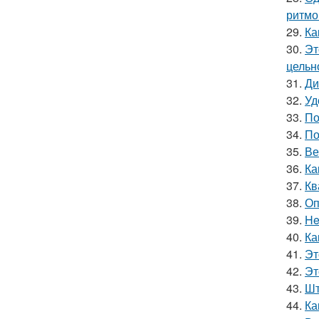
ритмо
29.
Ка
30.
Эт
цельн
31.
Ди
32.
Уд
33.
По
34.
По
35.
Ве
36.
Ка
37.
Кв
38.
Оп
39.
He
40.
Ка
41.
Эт
42.
Эт
43.
Шт
44.
Ка