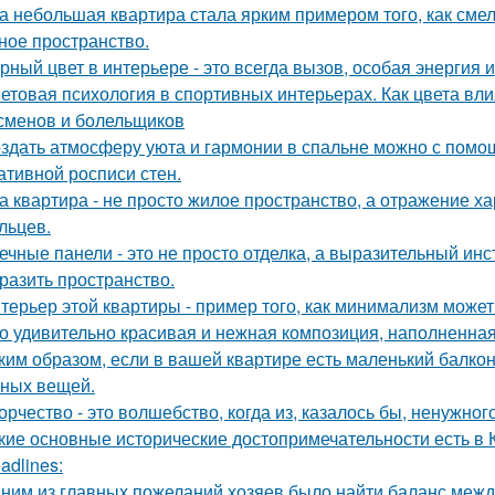
а небольшая квартира стала ярким примером того, как сме
ное пространство.
рный цвет в интерьере - это всегда вызов, особая энергия 
етовая психология в спортивных интерьерах. Как цвета вли
сменов и болельщиков
здать атмосферу уюта и гармонии в спальне можно с помощ
ативной росписи стен.
а квартира - не просто жилое пространство, а отражение х
льцев.
ечные панели - это не просто отделка, а выразительный ин
разить пространство.
терьер этой квартиры - пример того, как минимализм може
о удивительно красивая и нежная композиция, наполненная
ким образом, если в вашей квартире есть маленький балкон
ных вещей.
орчество - это волшебство, когда из, казалось бы, ненужно
кие основные исторические достопримечательности есть в 
adlines:
ним из главных пожеланий хозяев было найти баланс межд