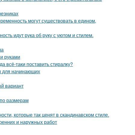
резниках
овременность могут существовать в едином,
ость идут рука об руку с уютом и стилем.
ла
ми руками
а всё-таки поставить стиралку?
ия для начинающих
ый вариант
 по размерам
ости, которые так ценят в скандинавском стиле.
тренних и наружных работ