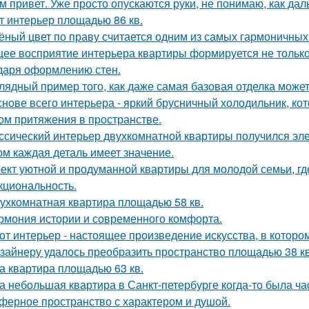
м привет. Уже просто опускаются руки, не понимаю, как дал
т интерьер площадью 86 кв.
ёный цвет по праву считается одним из самых гармоничных
ее восприятие интерьера квартиры формируется не только 
даря оформлению стен.
лядный пример того, как даже самая базовая отделка может
снове всего интерьера - яркий брусничный холодильник, к
ом притяжения в пространстве.
ссический интерьер двухкомнатной квартиры получился эле
ом каждая деталь имеет значение.
ект уютной и продуманной квартиры для молодой семьи, гд
кциональность.
ухкомнатная квартира площадью 58 кв.
рмония истории и современного комфорта.
от интерьер - настоящее произведение искусства, в которо
зайнеру удалось преобразить пространство площадью 38 кв
а квартира площадью 63 кв.
а небольшая квартира в Санкт-петербурге когда-то была ча
ферное пространство с характером и душой.