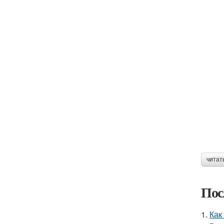
читат
Пос
1.
Как