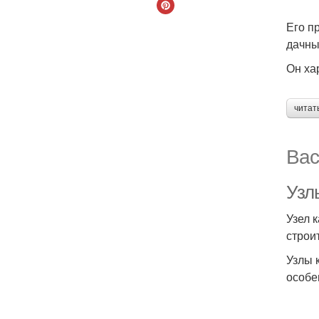
Его п
дачны
Он ха
читат
Вас
Узл
Узел 
строи
Узлы 
особе