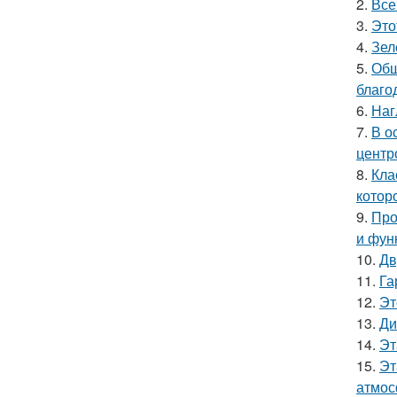
2.
Все
3.
Это
4.
Зел
5.
Общ
благо
6.
Наг
7.
В о
центр
8.
Кла
котор
9.
Про
и фун
10.
Дв
11.
Га
12.
Эт
13.
Ди
14.
Эт
15.
Эт
атмос