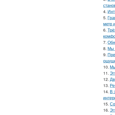
стано
4.
Инт
5.
Гра
метр 
6.
Трё
комфо
7.
Обн
8.
Мы 
9.
Пре
ощуще
10.
Мы
11.
Эт
12.
Дв
13.
Ре
14.
В 
интер
15.
Со
16.
Эт