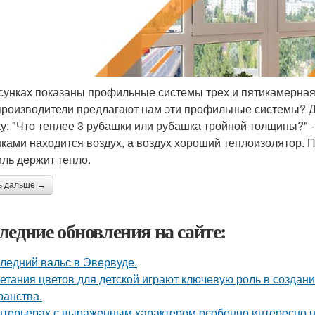
сунках показаны профильные системы трех и пятикамерная 
производители предлагают нам эти профильные системы? 
ку: "Что теплее 3 рубашки или рубашка тройной толщины?" -
ками находится воздух, а воздух хороший теплоизолятор. 
ль держит тепло.
ь дальше →
ледние обновления на сайте:
ледний вальс в Эвервуде.
етания цветов для детской играют ключевую роль в создан
ранства.
нтерьерах с выраженным характером особенно интересно на