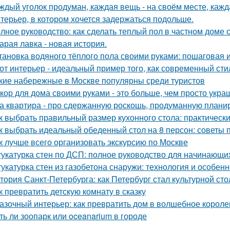
ждый уголок продуман, каждая вещь - на своём месте, кажд
терьер, в котором хочется задержаться подольше.
лное руководство: как сделать теплый пол в частном доме
арая лавка - новая история.
тановка водяного тёплого пола своими руками: пошаговая 
от интерьер - идеальный пример того, как современный ст
кие набережные в Москве популярны среди туристов
кор для дома своими руками - это больше, чем просто укра
а квартира - про сдержанную роскошь, продуманную планиро
к выбрать правильный размер кухонного стола: практическ
к выбрать идеальный обеденный стол на 8 персон: советы 
к лучше всего организовать экскурсию по Москве
укатурка стен по ДСП: полное руководство для начинающи
укатурка стен из газобетона снаружи: технология и особен
тория Санкт-Петербурга: как Петербург стал культурной ст
к превратить детскую комнату в сказку
азочный интерьер: как превратить дом в волшебное короле
ть ли зоопарк или oceanarium в городе