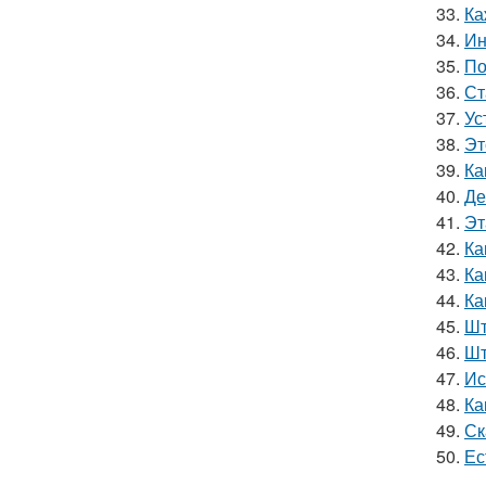
33.
Ка
34.
Ин
35.
По
36.
Ст
37.
Ус
38.
Эт
39.
Ка
40.
Де
41.
Эт
42.
Ка
43.
Ка
44.
Ка
45.
Шт
46.
Шт
47.
Ис
48.
Ка
49.
Ск
50.
Ес