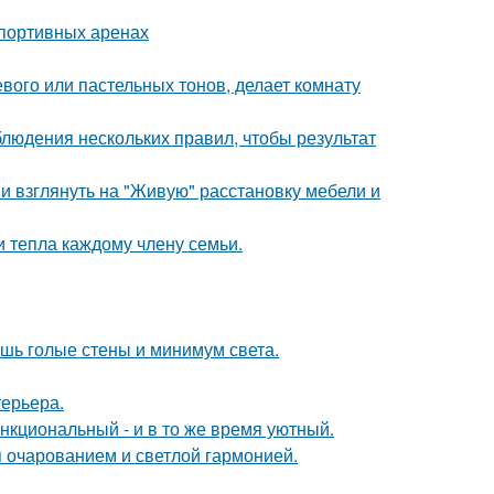
спортивных аренах
евого или пастельных тонов, делает комнату
блюдения нескольких правил, чтобы результат
ми взглянуть на "Живую" расстановку мебели и
и тепла каждому члену семьи.
ишь голые стены и минимум света.
терьера.
нкциональный - и в то же время уютный.
 очарованием и светлой гармонией.