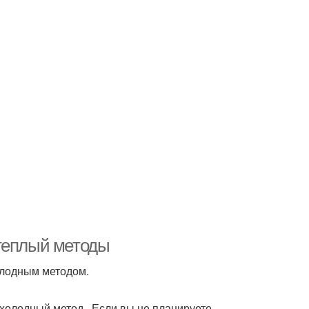
 теплый методы
олодным методом.
холодный метод . Если вы не планируете