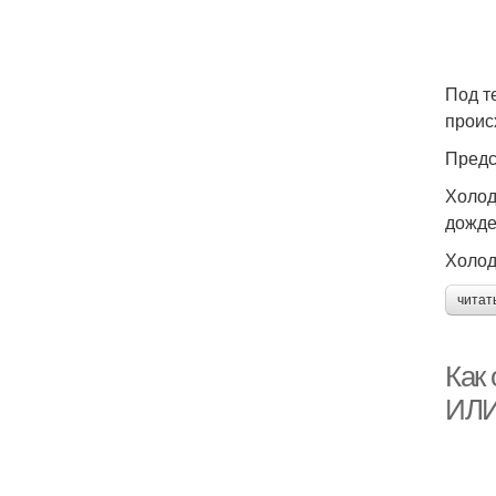
Под т
проис
Предс
Холод
дожде
Холод
читат
Как
ИЛ