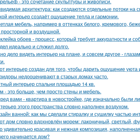
рельеф - это сочетание скульптуры и живописи.
видимая архитектура: как создаются отдельные потоки на 
кой интерьер создаёт ощущение тепла и гармонии.
етлая мебель, например в оттенках белого, кремового, беж
 просторной и воздушной.
клейка обоев - процесс, который требует аккуратности и со
дел идеально и служил долго.
но дело видеть интерьер на плане, и совсем другое - глаза
и.
от интерьер создан для того, чтобы дарить ощущение уюта 
ридоры недооценивают в старых домах часто.
тный интерьер спальни площадью 14 кв.
м - это больше, чем просто стены и мебель.
ред вами - квартира в новостройке, где изначально были л
терьер этого пространства словно наполнен воздухом.
зайн ванной: как мы сделали стиралку и сушилку частью ин
от дом словно вдохновлён морем: лаконичный, светлый, фу
о удивительно красивая и нежная композиция, наполненная
чего начинается дом?