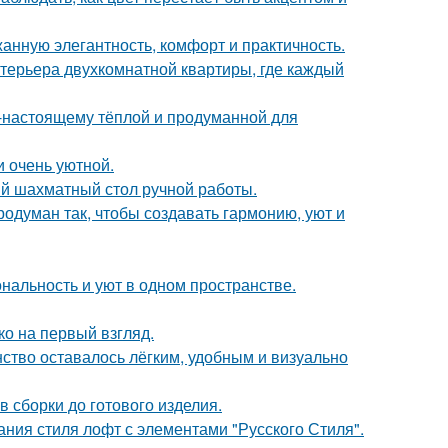
жанную элегантность, комфорт и практичность.
терьера двухкомнатной квартиры, где каждый
о-настоящему тёплой и продуманной для
и очень уютной.
й шахматный стол ручной работы.
одуман так, чтобы создавать гармонию, уют и
ональность и уют в одном пространстве.
о на первый взгляд.
нство оставалось лёгким, удобным и визуально
 сборки до готового изделия.
ния стиля лофт с элементами "Русского Стиля".