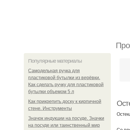
Про
Популярные материалы
Самодельная ручка для
пластиковой бутылки из верёвки.
Как сделать ручку для пластиковой
бутылки объемом 5 л
Как прикрепить доску к кирпичной
Ост
стене. Инструменты
Остек
Значок индукции на посуде. Значки
на посуде или таинственный мир
Со вр