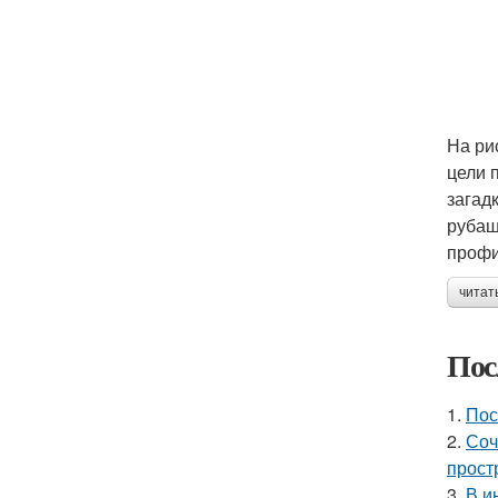
На ри
цели 
загад
рубаш
профи
читат
Пос
1.
Пос
2.
Соч
прост
3.
В и