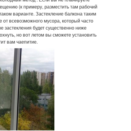
ещению (к примеру, разместить там рабочий
 таком варианте. Застекление балкона таким
же от всевозможного мусора, который часто
ипе застекления будет существенно ниже
охнуть, но вот летом вы сможете установить
тит вам чаепитие.