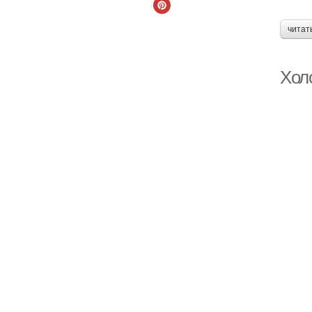
читат
Хол