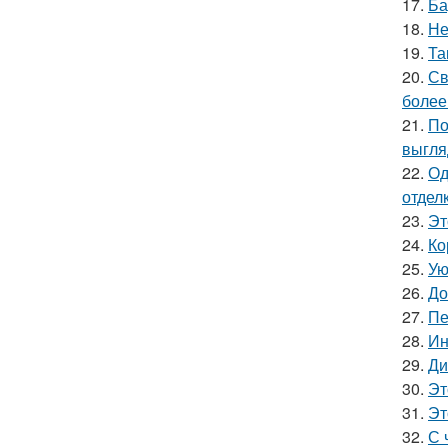
17.
Ба
18.
Не
19.
Та
20.
Св
более
21.
По
выгля
22.
Од
отделк
23.
Эт
24.
Ко
25.
Ую
26.
До
27.
Пе
28.
Ин
29.
Ди
30.
Эт
31.
Эт
32.
С 