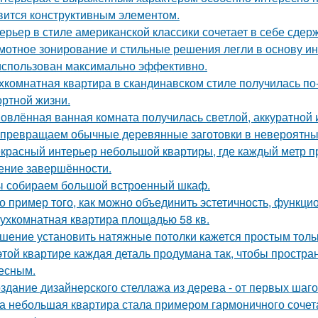
вится конструктивным элементом.
ерьер в стиле американской классики сочетает в себе сдер
мотное зонирование и стильные решения легли в основу ин
использован максимально эффективно.
хкомнатная квартира в скандинавском стиле получилась п
ртной жизни.
овлённая ванная комната получилась светлой, аккуратной 
превращаем обычные деревянные заготовки в невероятны
красный интерьер небольшой квартиры, где каждый метр пр
ние завершённости.
 собираем большой встроенный шкаф.
о пример того, как можно объединить эстетичность, функци
ухкомнатная квартира площадью 58 кв.
шение установить натяжные потолки кажется простым тольк
этой квартире каждая деталь продумана так, чтобы простра
есным.
здание дизайнерского стеллажа из дерева - от первых шагов
а небольшая квартира стала примером гармоничного сочета