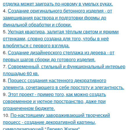
отделка может заиграть по-новому в умелых руках.
4.
Создание оригинального бетонного изделия - от
замешивания раствора и подготовки формы до
финальной обработки и сборки.
5.
Уютная квартира, залитая тёплым светом и яркими
оттенками, словно создана для того, чтобы в неё
влюбляться с первого взгляда.
6.
Создание дизайнерского стеллажа из дерева - от
первых шагов сборки до готового изделия.
7.
Современный, стильный и функциональный интерьер
площадью 60 кв.
8.
Процесс создания настенного декоративного
элемента, сочетающего в себе простоту и элегантность.
9.
Этот проект - пример того, как можно создать
современное и уютное пространство, даже при
ограниченном бюджете.
10.
По-настоящему завораживающий творческий
процесс - создание декоративной картины,
символизирующей "Дерево Жизни".