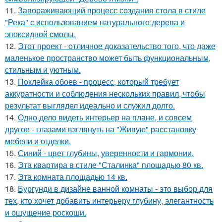
11.
Завораживающий процесс создания стола в стиле
"Река" с использованием натурального дерева и
эпоксидной смолы.
12.
Этот проект - отличное доказательство того, что даже
маленькое пространство может быть функциональным,
стильным и уютным.
13.
Поклейка обоев - процесс, который требует
аккуратности и соблюдения нескольких правил, чтобы
результат выглядел идеально и служил долго.
14.
Одно дело видеть интерьер на плане, и совсем
другое - глазами взглянуть на "Живую" расстановку
мебели и отделки.
15.
Синий - цвет глубины, уверенности и гармонии.
16.
Эта квартира в стиле "Сталинка" площадью 80 кв.
17.
Эта комната площадью 14 кв.
18.
Бургунди в дизайне ванной комнаты - это выбор для
тех, кто хочет добавить интерьеру глубину, элегантность
и ощущение роскоши.