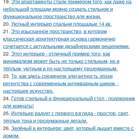
19.
Эти апартаменты стали примером того, как даже на
небольшой площади можно создать стильное и
функциональное пространство для жизни.
20.
Уютный интерьер спальни площадью 14 кв.
21.
Это изысканное пространство, в котором
классическая архитектурная основа гармонично
сочетается с актуальными дизайнерскими решениями.
22.
Этот интерьер - отличный пример того, как
минимализм может быть не только стильным, но и
тёплым, уютным и по-настоящему продуманным.
23.
То, как здесь соединили элегантность эпохи
регентства с современным антикварным шиком, -
настоящее искусство.
24.
Готов стильный и функциональный стол - подоконник
для комнаты!
25.
Интерьер радует с первого взгляда - простор, свет,
тёплые тона и продуманные детали.
26.
Зелёный в интерьере: цвет, который дышит вместе с
домом.