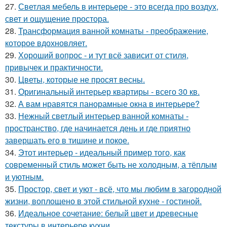
27.
Светлая мебель в интерьере - это всегда про воздух,
свет и ощущение простора.
28.
Трансформация ванной комнаты - преображение,
которое вдохновляет.
29.
Хороший вопрос - и тут всё зависит от стиля,
привычек и практичности.
30.
Цветы, которые не просят весны.
31.
Оригинальный интерьер квартиры - всего 30 кв.
32.
А вам нравятся панорамные окна в интерьере?
33.
Нежный светлый интерьер ванной комнаты -
пространство, где начинается день и где приятно
завершать его в тишине и покое.
34.
Этот интерьер - идеальный пример того, как
современный стиль может быть не холодным, а тёплым
и уютным.
35.
Простор, свет и уют - всё, что мы любим в загородной
жизни, воплощено в этой стильной кухне - гостиной.
36.
Идеальное сочетание: белый цвет и древесные
текстуры в интерьере кухни.