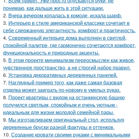
1.
Всем привет. Уже просто опускаются руки, не
понимаю, как дальше жить в этой ситуации.
2.
Вчера вечером копалась в комоде, искала шарф.
3.
Интерьер в стиле американской классики сочетает в
себе сдержанную элегантность, комфорт и практичность.
4.
Современный интерьер дома выполнен в светлой,
спокойной палитре, где гармонично сочетаются комфорт,
функциональность и природные акценты.
5.
В этом проекте минимализм переосмыслен как живое,
чувственное пространство, а не строгий набор правил.
6.
Установка декоративных деревянных панелей.
7.
Наглядный пример того, как даже самая базовая
отделка может заиграть по-новому в умелых руках.
8.
Проект квартиры с видом на останкинскую башню
получился светлым, спокойным и очень уютным -
идеальным для жизни молодой семейной пары.
9.
Мы изготавливаем оригинальный стол, используя
деревянные бруски разной фактуры и оттенков.
10.
Создание кровати своими руками с минимальными