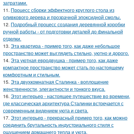
затратами.
11.
Процесс сборки эффектного круглого стола из
оливкового дерева и прозрачной эпоксидной смолы.
12.
Подробный процесс создания деревянной коробки
ручной работы - от подготовки деталей до финальной
отделки.
13.
Эта квартира - пример того, как даже небольшое
пространство может выглядеть стильно, уютно и дорого.
14.
Эта уютная евродвушка - пример того, как даже
компактное пространство может стать по-настоящему
комфортным и стильным.
15.
Эта двухкомнатная Сталинка - воплощение
женственности, элегантности и тонкого вкуса.
16.
Этот интерьер - настоящее путешествие во времени,
где классическая архитектура Сталинки встречается с
современным видением уюта и света.
17.
Этот интерьер - прекрасный пример того, как можно
соединить брутальность индустриального стиля с
ощущением домашнего тепла и уюта.