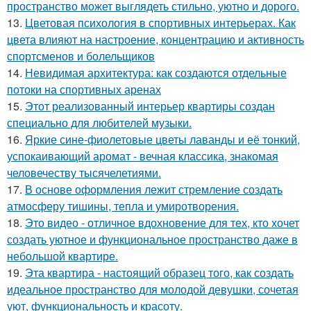
пространство может выглядеть стильно, уютно и дорого.
13.
Цветовая психология в спортивных интерьерах. Как
цвета влияют на настроение, концентрацию и активность
спортсменов и болельщиков
14.
Невидимая архитектура: как создаются отдельные
потоки на спортивных аренах
15.
Этот реализованный интерьер квартиры создан
специально для любителей музыки.
16.
Яркие сине-фиолетовые цветы лаванды и её тонкий,
успокаивающий аромат - вечная классика, знакомая
человечеству тысячелетиями.
17.
В основе оформления лежит стремление создать
атмосферу тишины, тепла и умиротворения.
18.
Это видео - отличное вдохновение для тех, кто хочет
создать уютное и функциональное пространство даже в
небольшой квартире.
19.
Эта квартира - настоящий образец того, как создать
идеальное пространство для молодой девушки, сочетая
уют, функциональность и красоту.