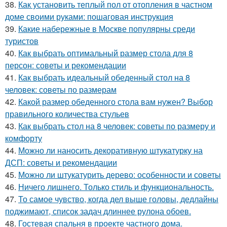
38.
Как установить теплый пол от отопления в частном
доме своими руками: пошаговая инструкция
39.
Какие набережные в Москве популярны среди
туристов
40.
Как выбрать оптимальный размер стола для 8
персон: советы и рекомендации
41.
Как выбрать идеальный обеденный стол на 8
человек: советы по размерам
42.
Какой размер обеденного стола вам нужен? Выбор
правильного количества стульев
43.
Как выбрать стол на 8 человек: советы по размеру и
комфорту
44.
Можно ли наносить декоративную штукатурку на
ДСП: советы и рекомендации
45.
Можно ли штукатурить дерево: особенности и советы
46.
Ничего лишнего. Только стиль и функциональность.
47.
То самое чувство, когда дел выше головы, дедлайны
поджимают, список задач длиннее рулона обоев.
48.
Гостевая спальня в проекте частного дома.