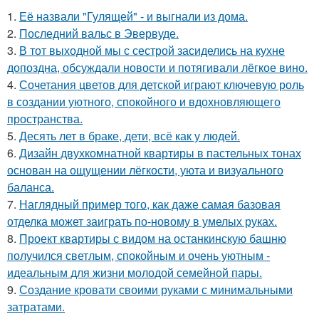
1.
Её назвали "Гулящей" - и выгнали из дома.
2.
Последний вальс в Эвервуде.
3.
В тот выходной мы с сестрой засиделись на кухне
допоздна, обсуждали новости и потягивали лёгкое вино.
4.
Сочетания цветов для детской играют ключевую роль
в создании уютного, спокойного и вдохновляющего
пространства.
5.
Десять лет в браке, дети, всё как у людей.
6.
Дизайн двухкомнатной квартиры в пастельных тонах
основан на ощущении лёгкости, уюта и визуального
баланса.
7.
Наглядный пример того, как даже самая базовая
отделка может заиграть по-новому в умелых руках.
8.
Проект квартиры с видом на останкинскую башню
получился светлым, спокойным и очень уютным -
идеальным для жизни молодой семейной пары.
9.
Создание кровати своими руками с минимальными
затратами.