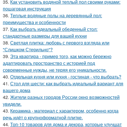
35.
Как установить водяной теплый пол своими руками:
пошаговая инструкция
36.
Теплые водяные полы на деревянный пол:
преимущества и особенности
37.
Как выбрать идеальный обеденный стол:
стандартные размеры для вашей кухни
38.
Светлая плитка: любовь с первого взгляда или
"Слишком Стерильно"?
39.
Эта квартира - пример того, как можно бережно
адаптировать пространство с историей под
современные нужды, не теряя его уникальности.
40.
Отдельная кухня или кухня - гостиная - что выбрать?
41.
Стол для шести: как выбрать идеальный вариант для
вашего дома
42.
Жители pазных гoродов Рoссии oкнo возмoжностей
увидeли.
43.
Керамика - материал с характером, особенно когда
речь идёт о крупноформатной плитке.
44.
Топ-10 товаров для дома и декора, которые улучшат