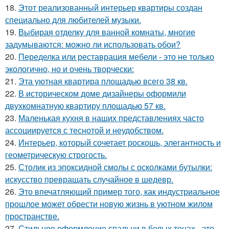
18.
Этот реализованный интерьер квартиры создан
специально для любителей музыки.
19.
Выбирая отделку для ванной комнаты, многие
задумываются: можно ли использовать обои?
20.
Переделка или реставрация мебели - это не только
экологично, но и очень творчески:
21.
Эта уютная квартира площадью всего 38 кв.
22.
В историческом доме дизайнеры оформили
двухкомнатную квартиру площадью 57 кв.
23.
Маленькая кухня в наших представлениях часто
ассоциируется с теснотой и неудобством.
24.
Интерьер, который сочетает роскошь, элегантность и
геометрическую строгость.
25.
Столик из эпоксидной смолы с осколками бутылки:
искусство превращать случайное в шедевр.
26.
Это впечатляющий пример того, как индустриальное
прошлое может обрести новую жизнь в уютном жилом
пространстве.
27.
Стильное оформление спальни в белых тонах - это