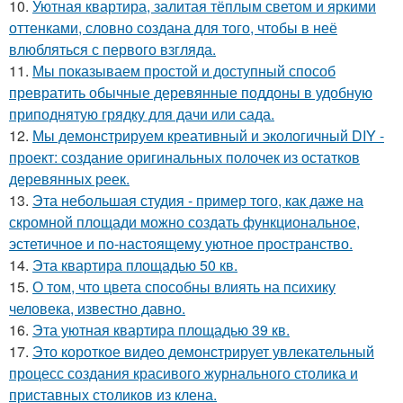
10.
Уютная квартира, залитая тёплым светом и яркими
оттенками, словно создана для того, чтобы в неё
влюбляться с первого взгляда.
11.
Мы показываем простой и доступный способ
превратить обычные деревянные поддоны в удобную
приподнятую грядку для дачи или сада.
12.
Мы демонстрируем креативный и экологичный DIY -
проект: создание оригинальных полочек из остатков
деревянных реек.
13.
Эта небольшая студия - пример того, как даже на
скромной площади можно создать функциональное,
эстетичное и по-настоящему уютное пространство.
14.
Эта квартира площадью 50 кв.
15.
О том, что цвета способны влиять на психику
человека, известно давно.
16.
Эта уютная квартира площадью 39 кв.
17.
Это короткое видео демонстрирует увлекательный
процесс создания красивого журнального столика и
приставных столиков из клена.