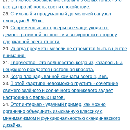
всегда про лёгкость, свет и спокойствие.
28.
Стильный и продуманный до мелочей санузел
площадью 5, 59 кв.
29.
Современные интерьеры всё чаще уходят от
демонстративной пышности и вычурности в сторону
сдержанной элегантности.
30.
Иногда предметы мебели не стремятся быть в центре
внимания.
31.
Творчество - это волшебство, когда из, казалось бы,
ненужного рождается настоящая красота.
32.
Когда площадь ванной комнаты всего 4, 2 кв.
33.
В этой квартире невозможно грустить - сочетание
свежего зелёного и солнечного оранжевого задаёт
настроение с первых шагов.
34.
Этот интерьер - удачный пример, как можно
органично объединить изысканную классику с
минимализмом и функциональностью скандинавского
дизайна.