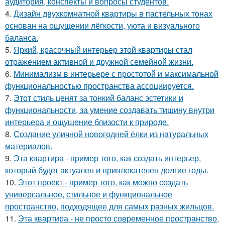
аудитория, конспекты и вопросы студентов.
4.
Дизайн двухкомнатной квартиры в пастельных тонах
основан на ощущении лёгкости, уюта и визуального
баланса.
5.
Яркий, красочный интерьер этой квартиры стал
отражением активной и дружной семейной жизни.
6.
Минимализм в интерьере с простотой и максимальной
функциональностью пространства ассоциируется.
7.
Этот стиль ценят за тонкий баланс эстетики и
функциональности, за умение создавать тишину внутри
интерьера и ощущение близости к природе.
8.
Создание уличной новогодней ёлки из натуральных
материалов.
9.
Эта квартира - пример того, как создать интерьер,
который будет актуален и привлекателен долгие годы.
10.
Этот проект - пример того, как можно создать
универсальное, стильное и функциональное
пространство, подходящее для самых разных жильцов.
11.
Эта квартира - не просто современное пространство,