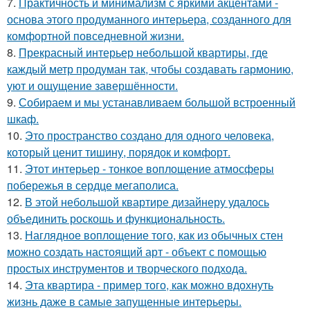
7.
Практичность и минимализм с яркими акцентами -
основа этого продуманного интерьера, созданного для
комфортной повседневной жизни.
8.
Прекрасный интерьер небольшой квартиры, где
каждый метр продуман так, чтобы создавать гармонию,
уют и ощущение завершённости.
9.
Собираем и мы устанавливаем большой встроенный
шкаф.
10.
Это пространство создано для одного человека,
который ценит тишину, порядок и комфорт.
11.
Этот интерьер - тонкое воплощение атмосферы
побережья в сердце мегаполиса.
12.
В этой небольшой квартире дизайнеру удалось
объединить роскошь и функциональность.
13.
Наглядное воплощение того, как из обычных стен
можно создать настоящий арт - объект с помощью
простых инструментов и творческого подхода.
14.
Эта квартира - пример того, как можно вдохнуть
жизнь даже в самые запущенные интерьеры.