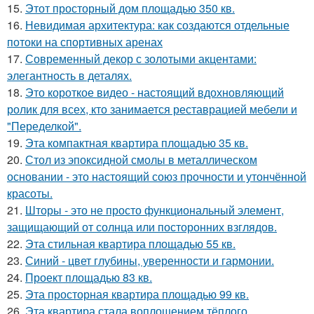
15.
Этот просторный дом площадью 350 кв.
16.
Невидимая архитектура: как создаются отдельные
потоки на спортивных аренах
17.
Современный декор с золотыми акцентами:
элегантность в деталях.
18.
Это короткое видео - настоящий вдохновляющий
ролик для всех, кто занимается реставрацией мебели и
"Переделкой".
19.
Эта компактная квартира площадью 35 кв.
20.
Стол из эпоксидной смолы в металлическом
основании - это настоящий союз прочности и утончённой
красоты.
21.
Шторы - это не просто функциональный элемент,
защищающий от солнца или посторонних взглядов.
22.
Эта стильная квартира площадью 55 кв.
23.
Синий - цвет глубины, уверенности и гармонии.
24.
Проект площадью 83 кв.
25.
Эта просторная квартира площадью 99 кв.
26.
Эта квартира стала воплощением тёплого,