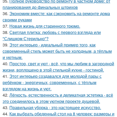
35.
Полное руководство по ремонту в частном доме: от
планирования до финальных штрихов
36.
Экономим вместе: как сэкономить на ремонте дома
своими руками
37.
Новая жизнь для старинного трюмо.
38.
Светлая плитка: любовь с первого взгляда или
"Слишком Стерильно"?
39.
Этот интерьер - идеальный пример того, как
современный стиль может быть не холодным, а тёплым
и уютным.
40.
Простор, свет и уют - всё, что мы любим в загородной
жизни, воплощено в этой стильной кухне - гостиной.
41.
Этот интерьер создавался для молодой пары с
ребёнком - энергичных, современных, с тёплым
взглядом на жизнь и уют.
42.
Лёгкость, естественность и деликатная эстетика - всё
это соединилось в этом уютном проекте душевой.
43.
Правильная уборка - это настоящее искусство.
44.
Как выбрать обеденный стол на 8 человек: размеры и