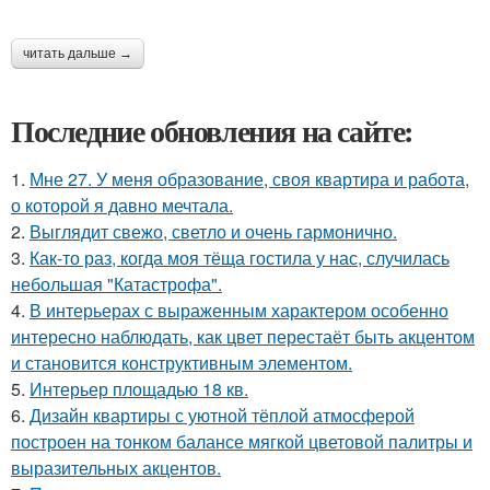
читать дальше →
Последние обновления на сайте:
1.
Мне 27. У меня образование, своя квартира и работа,
о которой я давно мечтала.
2.
Выглядит свежо, светло и очень гармонично.
3.
Как-то раз, когда моя тёща гостила у нас, случилась
небольшая "Катастрофа".
4.
В интерьерах с выраженным характером особенно
интересно наблюдать, как цвет перестаёт быть акцентом
и становится конструктивным элементом.
5.
Интерьер площадью 18 кв.
6.
Дизайн квартиры с уютной тёплой атмосферой
построен на тонком балансе мягкой цветовой палитры и
выразительных акцентов.