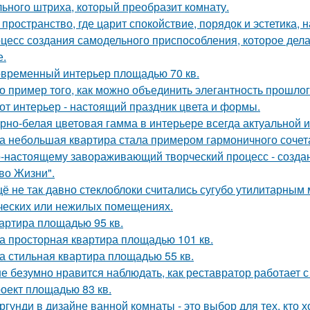
ьного штриха, который преобразит комнату.
 пространство, где царит спокойствие, порядок и эстетика,
цесс создания самодельного приспособления, которое дела
е.
временный интерьер площадью 70 кв.
о пример того, как можно объединить элегантность прошло
от интерьер - настоящий праздник цвета и формы.
рно-белая цветовая гамма в интерьере всегда актуальной и
а небольшая квартира стала примером гармоничного сочета
-настоящему завораживающий творческий процесс - созда
во Жизни".
ё не так давно стеклоблоки считались сугубо утилитарны
ческих или нежилых помещениях.
артира площадью 95 кв.
а просторная квартира площадью 101 кв.
а стильная квартира площадью 55 кв.
е безумно нравится наблюдать, как реставратор работает с
оект площадью 83 кв.
ргунди в дизайне ванной комнаты - это выбор для тех, кто х