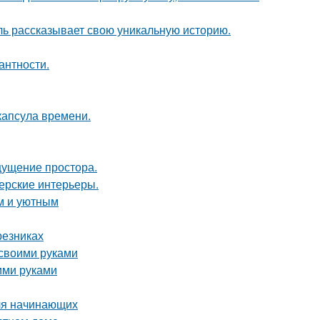
таль рассказывает свою уникальную историю.
антности.
капсула времени.
ощущение простора.
нерские интерьеры.
м и уютным
резниках
 своими руками
ими руками
для начинающих