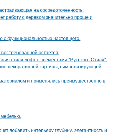
 настраивающая на сосредоточенность.
ет работу с деревом значительно проще и
го с функциональностью настоящего.
 востребованной остаётся.
ния стиля лофт с элементами "Русского Стиля".
ние декоративной картины, символизирующей
м материалом и применялись преимущественно в
 мебелью.
очет добавить интерьеру глубину, элегантность и