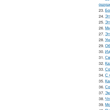
ощуще
23.
Бо
24.
Эт
25.
Эт
26.
Мн
27.
Эт
28.
Ун
29.
Об
30.
Ид
31.
Св
32.
Ка
33.
Со
34.
С 
35.
Ка
36.
Со
37.
Эк
38.
Чт
39.
Мо