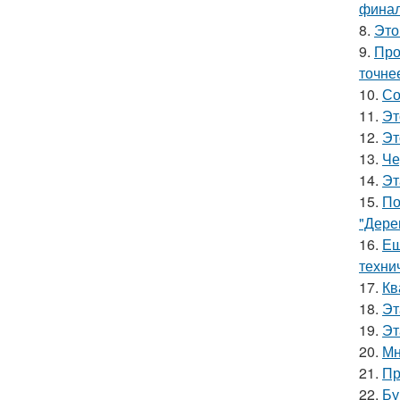
финал
8.
Это
9.
Про
точне
10.
Со
11.
Эт
12.
Эт
13.
Че
14.
Эт
15.
По
"Дере
16.
Ещ
техни
17.
Кв
18.
Эт
19.
Эт
20.
Мн
21.
Пр
22.
Бу