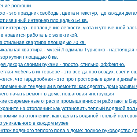
ние роскоши.
хо - это праздник свободы, цвета и текстур, где каждая де
от изящный интерьер площадью 54 кв.
от интерьер - воплощение легкости, уюта и утончённой элег
е нравится работать с эклектикой.
а стильная квартира площадью 70 кв.
икальная квартира - музей Людмилы Гурченко - настоящая 
зор кухни площадью 8 кв.
ея декора своими руками - просто, стильно, эффектно.
етлая мебель в интерьере - это всегда про воздух, свет и 
жется, что гардеробная - это про просторные дома и дизай
временные тенденции в ремонте: как сделать дом красивы
чего начать ремонт в доме: пошаговая инструкция
кие современные отрасли промышленности работают в Бе
храните на отоплении: как установить теплый водяной пол
ономим на отоплении: как сделать водяной теплый пол сво
о уникального в каждом музее
нтаж водяного теплого пола в доме: полное руководство 