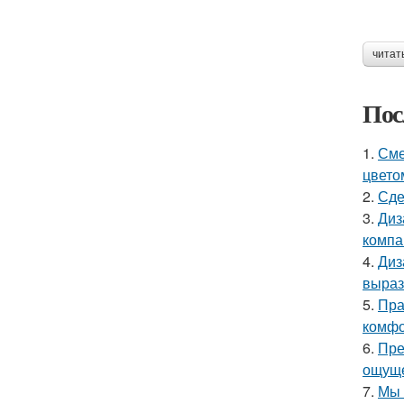
читат
Пос
1.
Сме
цвето
2.
Сде
3.
Диз
компа
4.
Диз
выраз
5.
Пра
комфо
6.
Пре
ощуще
7.
Мы 