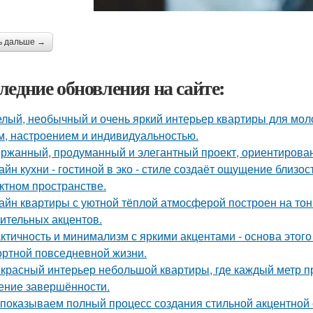
ь дальше →
ледние обновления на сайте:
лый, необычный и очень яркий интерьер квартиры для моло
м, настроением и индивидуальностью.
ржанный, продуманный и элегантный проект, ориентирова
айн кухни - гостиной в эко - стиле создаёт ощущение близос
ктном пространстве.
айн квартиры с уютной тёплой атмосферой построен на тон
ительных акцентов.
ктичность и минимализм с яркими акцентами - основа этого
ртной повседневной жизни.
красный интерьер небольшой квартиры, где каждый метр пр
ние завершённости.
показываем полный процесс создания стильной акцентной с