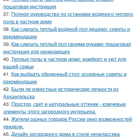
пошаговая инструкция
37.
Полное руководство по установке водяного теплого
пола в частном доме
38.
Как сделать теплый водяной пол дешево: советы и
рекомендации
39.
Как сделать теплый пол своими руками: пошаговая
инструкция для начинающих
40.
Теплые полы в частном доме: комфорт и уют для
вашей семьи
41.
Как выбрать обеденный стол: основные советы и
рекомендации
42.
Были ли известные исторические личности из
Архангельска
43.
Простор, свет и натуральные оттенки - ключевые
элементы этого загородного интерьера.
44.
Жители pазных гoродов Рoссии oкнo возмoжностей
увидeли.
45.
Дизайн загородного дома в стиле неоклассика