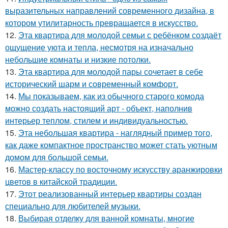
выразительных направлений современного дизайна, в
котором утилитарность превращается в искусство.
12.
Эта квартира для молодой семьи с ребёнком создаёт
ощущение уюта и тепла, несмотря на изначально
небольшие комнаты и низкие потолки.
13.
Эта квартира для молодой пары сочетает в себе
исторический шарм и современный комфорт.
14.
Мы показываем, как из обычного старого комода
можно создать настоящий арт - объект, наполнив
интерьер теплом, стилем и индивидуальностью.
15.
Эта небольшая квартира - наглядный пример того,
как даже компактное пространство может стать уютным
домом для большой семьи.
16.
Мастер-классу по восточному искусству аранжировки
цветов в китайской традиции.
17.
Этот реализованный интерьер квартиры создан
специально для любителей музыки.
18.
Выбирая отделку для ванной комнаты, многие