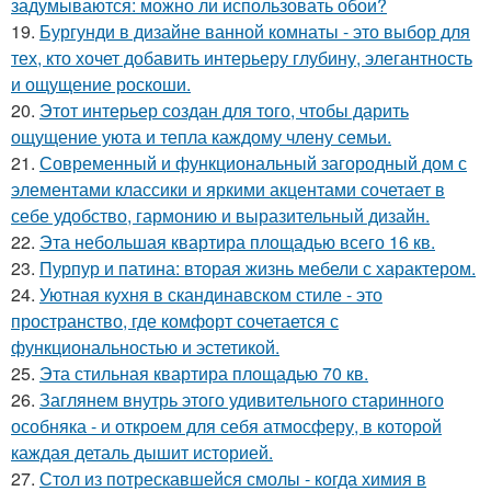
задумываются: можно ли использовать обои?
19.
Бургунди в дизайне ванной комнаты - это выбор для
тех, кто хочет добавить интерьеру глубину, элегантность
и ощущение роскоши.
20.
Этот интерьер создан для того, чтобы дарить
ощущение уюта и тепла каждому члену семьи.
21.
Современный и функциональный загородный дом с
элементами классики и яркими акцентами сочетает в
себе удобство, гармонию и выразительный дизайн.
22.
Эта небольшая квартира площадью всего 16 кв.
23.
Пурпур и патина: вторая жизнь мебели с характером.
24.
Уютная кухня в скандинавском стиле - это
пространство, где комфорт сочетается с
функциональностью и эстетикой.
25.
Эта стильная квартира площадью 70 кв.
26.
Заглянем внутрь этого удивительного старинного
особняка - и откроем для себя атмосферу, в которой
каждая деталь дышит историей.
27.
Стол из потрескавшейся смолы - когда химия в