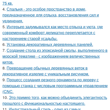
75 кв.
4.
Спальня - это особое пространство в доме,
предназначенное для отдыха, восстановления сил и
уединения.
5.
Интерьер задумывался как место отдыха и уюта, где
современный комфорт деликатно переплетается с
настроением старой усадьбы.
6.
Установка декоративных деревянных панелей.
7.
Создание стола из эпоксидной смолы, выполненного в
морской тематике - с изображением величественных
китов.
8.
Превращение обычных деревянных веток в
декоративное изделие с уникальным рисунком.
9.
Процесс создания резного орнамента по дереву с
помощью станка с числовым программным управлением
(CNC.
10.
Это пример того, как можно объединить элегантность
прошлого с функциональностью настоящего.
11.
Индустриальный стиль - одно из самых