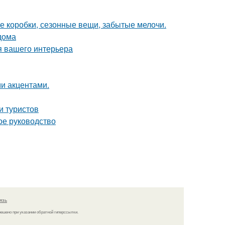
е коробки, сезонные вещи, забытые мелочи.
дома
я вашего интерьера
ми акцентами.
и туристов
ое руководство
язь
решено при указании обратной гиперссылки.