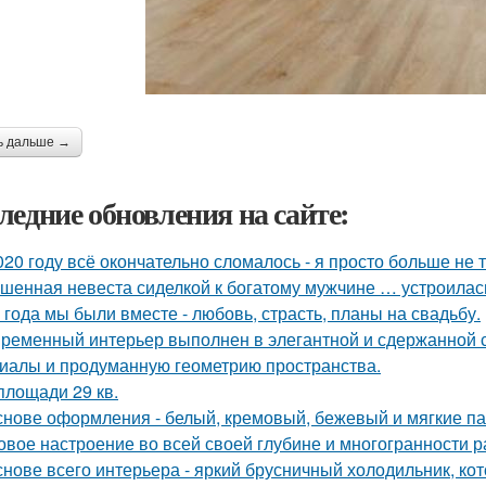
ь дальше →
ледние обновления на сайте:
020 году всё окончательно сломалось - я просто больше не 
шенная невеста сиделкой к богатому мужчине … устроилас
 года мы были вместе - любовь, страсть, планы на свадьбу.
ременный интерьер выполнен в элегантной и сдержанной с
иалы и продуманную геометрию пространства.
площади 29 кв.
снове оформления - белый, кремовый, бежевый и мягкие па
овое настроение во всей своей глубине и многогранности р
снове всего интерьера - яркий брусничный холодильник, к