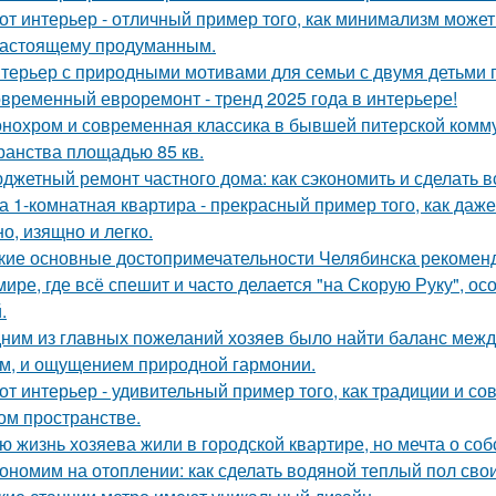
от интерьер - отличный пример того, как минимализм может
настоящему продуманным.
терьер с природными мотивами для семьи с двумя детьми 
временный евроремонт - тренд 2025 года в интерьере!
нохром и современная классика в бывшей питерской комму
ранства площадью 85 кв.
джетный ремонт частного дома: как сэкономить и сделать 
а 1-комнатная квартира - прекрасный пример того, как да
о, изящно и легко.
кие основные достопримечательности Челябинска рекоменд
мире, где всё спешит и часто делается "на Скорую Руку", осо
.
ним из главных пожеланий хозяев было найти баланс межд
м, и ощущением природной гармонии.
от интерьер - удивительный пример того, как традиции и с
ом пространстве.
ю жизнь хозяева жили в городской квартире, но мечта о со
ономим на отоплении: как сделать водяной теплый пол сво