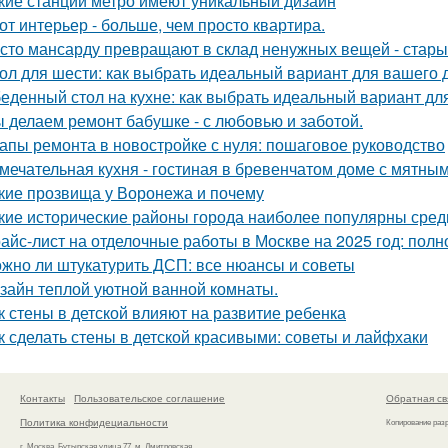
кие станции метро имеют уникальный дизайн
от интерьер - больше, чем просто квартира.
сто мансарду превращают в склад ненужных вещей - стары
ол для шести: как выбрать идеальный вариант для вашего 
еденный стол на кухне: как выбрать идеальный вариант дл
 делаем ремонт бабушке - с любовью и заботой.
апы ремонта в новостройке с нуля: пошаговое руководство
мечательная кухня - гостиная в бревенчатом доме с мятны
кие прозвища у Воронежа и почему
кие исторические районы города наиболее популярны сред
айс-лист на отделочные работы в Москве на 2025 год: полн
жно ли штукатурить ДСП: все нюансы и советы
зайн теплой уютной ванной комнаты.
к стены в детской влияют на развитие ребенка
к сделать стены в детской красивыми: советы и лайфхаки
Контакты
Пользовательское соглашение
Обратная св
Политика конфидециальности
Копирование раз
г. Москва, Бутырская улица 77, м. Дмитровская