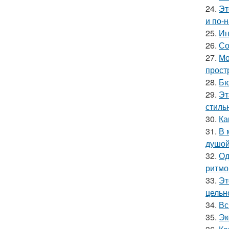
24.
Эт
и по-
25.
Ин
26.
Со
27.
Мо
прост
28.
Бю
29.
Эт
стильн
30.
Ка
31.
В 
душой
32.
Од
ритмо
33.
Эт
цельн
34.
Вс
35.
Эк