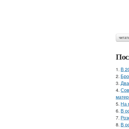
читат
Пос
1.
В 2
2.
Бро
3.
Два
4.
Сов
матер
5.
На 
6.
В о
7.
Роз
8.
В о