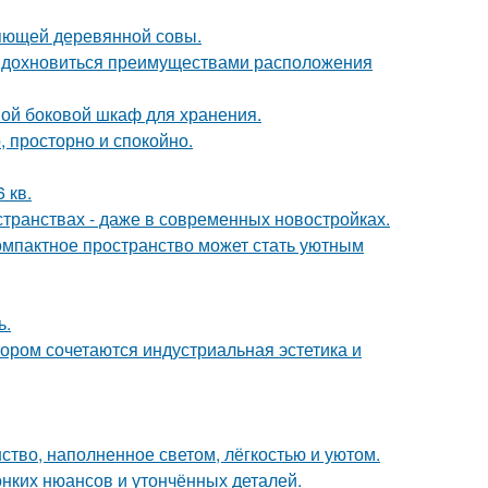
яющей деревянной совы.
 вдохновиться преимуществами расположения
ой боковой шкаф для хранения.
, просторно и спокойно.
 кв.
странствах - даже в современных новостройках.
компактное пространство может стать уютным
ь.
ором сочетаются индустриальная эстетика и
ство, наполненное светом, лёгкостью и уютом.
онких нюансов и утончённых деталей.