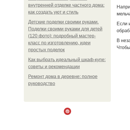
внутренней отделке частного дома:
Напри
как создать уют и стиль
мельч
Детские поделки своими руками.
Если 
Поделки своими руками для детей
обраб
(120 фото): подробный мастер-
В нез
класс по изготовлению, идеи
Чтобы
простых поделок
Как выбрать идеальный шкаф-купе:
советы и рекомендации
Ремонт дома в деревне: полное
руководство