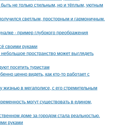
 быть не только стильным, но и тёплым, уютным
получился светлым, просторным и гармоничным.
налке - пример глубокого преображения
всё своими руками
же небольшое пространство может выглядеть
уют посетить туристам
бенно ценно видеть, как кто-то работает с
у жизнью в мегаполисе, с его стремительным
овременность могут существовать в едином,
бственном доме за городом стала реальностью.
ими руками