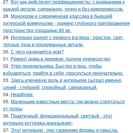
27.
Вот как действуют перфекционисты: с вниманием к
каждой детали, сдержанно, точно и без компромиссов.
28.
Монохром и современная классика в бывшей
питерской коммуналке - пример глубокого преображения
пространства площадью 85 кв.
29.
Интерьер радует с первого взгляда - простор, свет,
тёплые тона и продуманные детали.
30.
С чего начинается дом?
31.
Ремонт дома в деревне: полное руководство
32.
Утро понедельника. Быстро в душ, чтобы
взбодриться, прийти в себя, проснуться окончательно.
33.
Здесь ключевую роль в интерьере сыграл именно
синий - глубокий, спокойный, сдержанный.
34.
Headlines:
35.
Маленькие известные места: где можно спрятаться
от толпы
36.
Практичный, функциональный, светлый - этот
интерьер коттеджа доказывает:
37.
Этот интерьер - про гармонию формы и смысла.