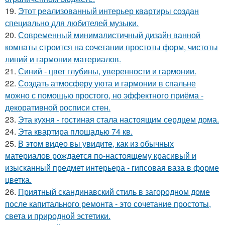
19.
Этот реализованный интерьер квартиры создан
специально для любителей музыки.
20.
Современный минималистичный дизайн ванной
комнаты строится на сочетании простоты форм, чистоты
линий и гармонии материалов.
21.
Синий - цвет глубины, уверенности и гармонии.
22.
Создать атмосферу уюта и гармонии в спальне
можно с помощью простого, но эффектного приёма -
декоративной росписи стен.
23.
Эта кухня - гостиная стала настоящим сердцем дома.
24.
Эта квартира площадью 74 кв.
25.
В этом видео вы увидите, как из обычных
материалов рождается по-настоящему красивый и
изысканный предмет интерьера - гипсовая ваза в форме
цветка.
26.
Приятный скандинавский стиль в загородном доме
после капитального ремонта - это сочетание простоты,
света и природной эстетики.