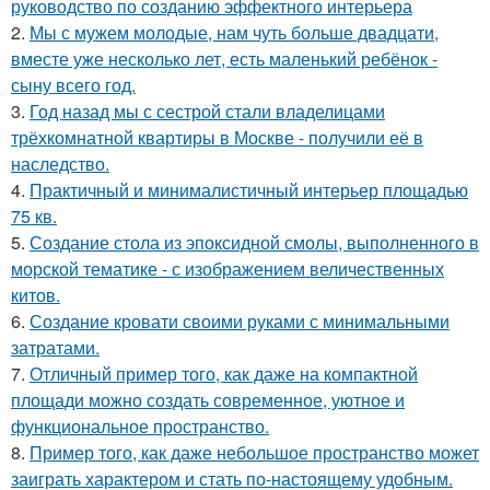
руководство по созданию эффектного интерьера
2.
Мы с мужем молодые, нам чуть больше двадцати,
вместе уже несколько лет, есть маленький ребёнок -
сыну всего год.
3.
Год назад мы с сестрой стали владелицами
трёхкомнатной квартиры в Москве - получили её в
наследство.
4.
Практичный и минималистичный интерьер площадью
75 кв.
5.
Создание стола из эпоксидной смолы, выполненного в
морской тематике - с изображением величественных
китов.
6.
Создание кровати своими руками с минимальными
затратами.
7.
Отличный пример того, как даже на компактной
площади можно создать современное, уютное и
функциональное пространство.
8.
Пример того, как даже небольшое пространство может
заиграть характером и стать по-настоящему удобным.