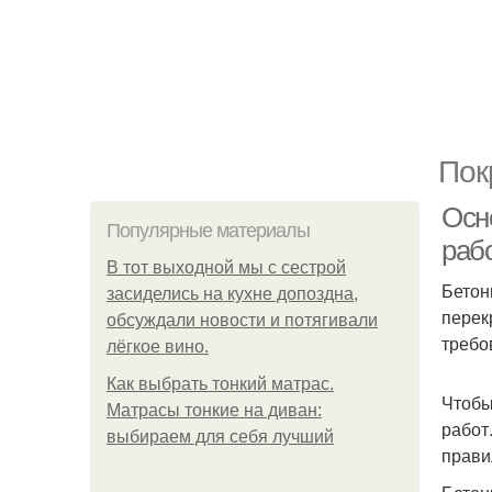
Пок
Осн
Популярные материалы
раб
В тот выходной мы с сестрой
Бетон
засиделись на кухне допоздна,
перек
обсуждали новости и потягивали
требо
лёгкое вино.
Как выбрать тонкий матрас.
Чтобы
Матрасы тонкие на диван:
работ
выбираем для себя лучший
прави