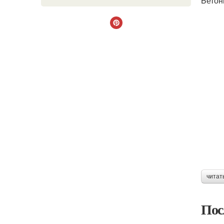
Бетон
читат
Пос