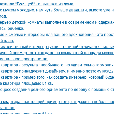
назвали "Гулящей" - и выгнали из дома.
с мужем молодые, нам чуть больше двадцати, вместе уже не
год.
ерьер детской комнаты выполнен в современном и сдержа
есы ребёнка.
ие и смелые интерьеры для вашего вдохновения - это прост
й план.
ималистичный интерьер кухни - гостиной отличается чист
ичный пример того, как даже на компактной площади можно
иональное пространство.
 квартира - результат необычного, но удивительно гармонич
 квартира принадлежит дизайнеру, и именно поэтому кажд
 квартира - пример того, как создать интерьер, который буд
а квартира площадью 51 кв.
оцесс создания резного орнамента по дереву с помощью 
а квартира - настоящий пример того, как даже на небольш
ранство.
а квартира площадью 56 кв.