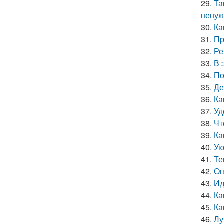
29.
Та
ненуж
30.
Ка
31.
Пр
32.
Ре
33.
В 
34.
По
35.
Де
36.
Ка
37.
Уд
38.
Чт
39.
Ка
40.
Ую
41.
Те
42.
Оп
43.
Ид
44.
Ка
45.
Ка
46.
Лу