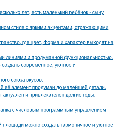
сколько лет, есть маленький ребёнок - сыну
нном стиле с яркими акцентами, отражающими
ранство, где цвет, форма и характер выходят на
ыми линиями и продуманной функциональностью.
 создать современное, уютное и
ного союза вкусов.
ый её элемент продуман до малейшей детали.
ет актуален и привлекателен долгие годы.
станка с числовым программным управлением
ой площади можно создать гармоничное и уютное