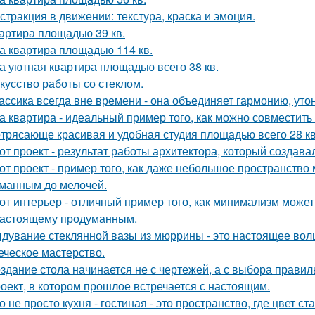
стракция в движении: текстура, краска и эмоция.
артира площадью 39 кв.
а квартира площадью 114 кв.
а уютная квартира площадью всего 38 кв.
кусство работы со стеклом.
ассика всегда вне времени - она объединяет гармонию, утон
а квартира - идеальный пример того, как можно совместит
трясающе красивая и удобная студия площадью всего 28 кв
от проект - результат работы архитектора, который создава
от проект - пример того, как даже небольшое пространств
манным до мелочей.
от интерьер - отличный пример того, как минимализм может
настоящему продуманным.
дувание стеклянной вазы из мюррины - это настоящее волше
еческое мастерство.
здание стола начинается не с чертежей, а с выбора прави
оект, в котором прошлое встречается с настоящим.
о не просто кухня - гостиная - это пространство, где цвет с