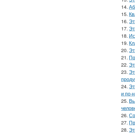
14.
Аб
15.
Кв
16.
Эт
17.
Эт
18.
Ис
19.
Кл
20.
Эт
21.
По
22.
Эт
23.
Эт
проду
24.
Эт
и по-
25.
Вы
челов
26.
Со
27.
Пр
28.
Эт