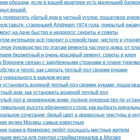
ким образом, если в вашей квартире есть маленький балкон
ных вещей.
к превратить убитый дом в уютный уголок: пошаговое руко
едставьте: старенький Airstream 1974 года, покрытый ржав
монт на даче быстро и недорого: секреты и советы
этом интерьере всё говорит о спокойствии, чистоте и утончё
лное руководство по этапам ремонта частного дома: от пл
лаем бюджетный и очень красивый ремонт: советы и идеи
к Воронеж связан с зарубежными странами в плане туризм
обство и тепло: как сделать теплый пол своими руками
о уникального в каждом музее
к установить водяной теплый пол своими руками: пошагова
тный дом: как установить водяной теплый пол
плый пол в деревянном доме: полное руководство по устан
тимальная высота обеденного стола: как выбрать идеальн
еальное сочетание: белый цвет и древесные текстуры в инт
кие музеи Москвы самые известные
кие парки в Кемерово любят посещать местные жители
чшие места для покупки стройматериалов в Москве