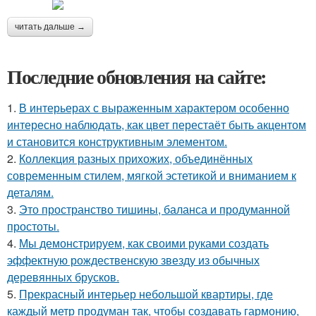
читать дальше →
Последние обновления на сайте:
1.
В интерьерах с выраженным характером особенно
интересно наблюдать, как цвет перестаёт быть акцентом
и становится конструктивным элементом.
2.
Коллекция разных прихожих, объединённых
современным стилем, мягкой эстетикой и вниманием к
деталям.
3.
Это пространство тишины, баланса и продуманной
простоты.
4.
Мы демонстрируем, как своими руками создать
эффектную рождественскую звезду из обычных
деревянных брусков.
5.
Прекрасный интерьер небольшой квартиры, где
каждый метр продуман так, чтобы создавать гармонию,