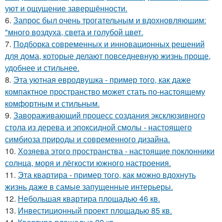
уют и ощущение завершённости.
6.
Запрос был очень трогательным и вдохновляющим:
"много воздуха, света и голубой цвет.
7.
Подборка современных и инновационных решений
для дома, которые делают повседневную жизнь проще,
удобнее и стильнее.
8.
Эта уютная евродвушка - пример того, как даже
компактное пространство может стать по-настоящему
комфортным и стильным.
9.
Завораживающий процесс создания эксклюзивного
стола из дерева и эпоксидной смолы - настоящего
симбиоза природы и современного дизайна.
10.
Хозяева этого пространства - настоящие поклонники
солнца, моря и лёгкости южного настроения.
11.
Эта квартира - пример того, как можно вдохнуть
жизнь даже в самые запущенные интерьеры.
12.
Небольшая квартира площадью 46 кв.
13.
Инвестиционный проект площадью 85 кв.