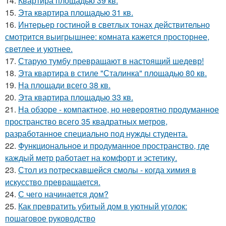
14.
Квартира площадью 39 кв.
15.
Эта квартира площадью 31 кв.
16.
Интерьер гостиной в светлых тонах действительно
смотрится выигрышнее: комната кажется просторнее,
светлее и уютнее.
17.
Старую тумбу превращают в настоящий шедевр!
18.
Эта квартира в стиле "Сталинка" площадью 80 кв.
19.
На площади всего 38 кв.
20.
Эта квартира площадью 33 кв.
21.
На обзоре - компактное, но невероятно продуманное
пространство всего 35 квадратных метров,
разработанное специально под нужды студента.
22.
Функциональное и продуманное пространство, где
каждый метр работает на комфорт и эстетику.
23.
Стол из потрескавшейся смолы - когда химия в
искусство превращается.
24.
С чего начинается дом?
25.
Как превратить убитый дом в уютный уголок:
пошаговое руководство