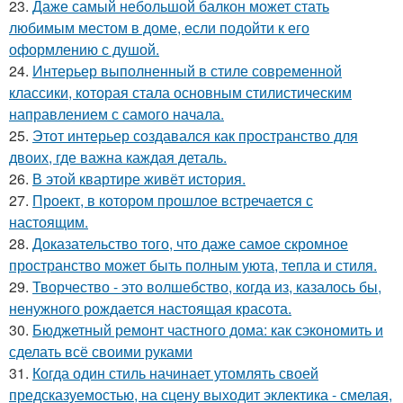
23.
Даже самый небольшой балкон может стать
любимым местом в доме, если подойти к его
оформлению с душой.
24.
Интерьер выполненный в стиле современной
классики, которая стала основным стилистическим
направлением с самого начала.
25.
Этот интерьер создавался как пространство для
двоих, где важна каждая деталь.
26.
В этой квартире живёт история.
27.
Проект, в котором прошлое встречается с
настоящим.
28.
Доказательство того, что даже самое скромное
пространство может быть полным уюта, тепла и стиля.
29.
Творчество - это волшебство, когда из, казалось бы,
ненужного рождается настоящая красота.
30.
Бюджетный ремонт частного дома: как сэкономить и
сделать всё своими руками
31.
Когда один стиль начинает утомлять своей
предсказуемостью, на сцену выходит эклектика - смелая,