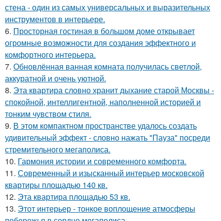
стена - один из самых универсальных и выразительных
инструментов в интерьере.
6.
Просторная гостиная в большом доме открывает
огромные возможности для создания эффектного и
комфортного интерьера.
7.
Обновлённая ванная комната получилась светлой,
аккуратной и очень уютной.
8.
Эта квартира словно хранит дыхание старой Москвы -
спокойной, интеллигентной, наполненной историей и
тонким чувством стиля.
9.
В этом компактном пространстве удалось создать
удивительный эффект - словно нажать "Пауза" посреди
стремительного мегаполиса.
10.
Гармония истории и современного комфорта.
11.
Современный и изысканный интерьер московской
квартиры площадью 140 кв.
12.
Эта квартира площадью 53 кв.
13.
Этот интерьер - тонкое воплощение атмосферы
побережья в сердце мегаполиса.