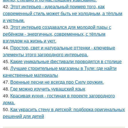
42.
Этот интерьер - идеальный пример того, как
современный стиль может быть не холодным, а тёплым
и уютным.
43.
Этот интерьер создавался для молодой пары с
ребёнком - энергичных, современных, с тёплым
взглядом на жизнь и уют.
44.
Простор, свет и натуральные оттенки - ключевые
элементы этого загородного интерьера.
45.
Какие уникальные фестивали проводятся в столице
46.
Лучшие строительные магазины в Туле: где найти
качественные материалы
47.
Военные песни не всегда про Силу оружия.
48.
Где можно изучить чувашский язык
49.
Красивая кухня - гостиная в проекте загородного
дома.
50.
Как украсить стену в детской: подборка оригинальных
решений для детей