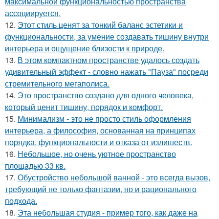
максимальной функциональностью пространства
ассоциируется.
12.
Этот стиль ценят за тонкий баланс эстетики и
функциональности, за умение создавать тишину внутри
интерьера и ощущение близости к природе.
13.
В этом компактном пространстве удалось создать
удивительный эффект - словно нажать "Пауза" посреди
стремительного мегаполиса.
14.
Это пространство создано для одного человека,
который ценит тишину, порядок и комфорт.
15.
Минимализм - это не просто стиль оформления
интерьера, а философия, основанная на принципах
порядка, функциональности и отказа от излишеств.
16.
Небольшое, но очень уютное пространство
площадью 33 кв.
17.
Обустройство небольшой ванной - это всегда вызов,
требующий не только фантазии, но и рационального
подхода.
18.
Эта небольшая студия - пример того, как даже на