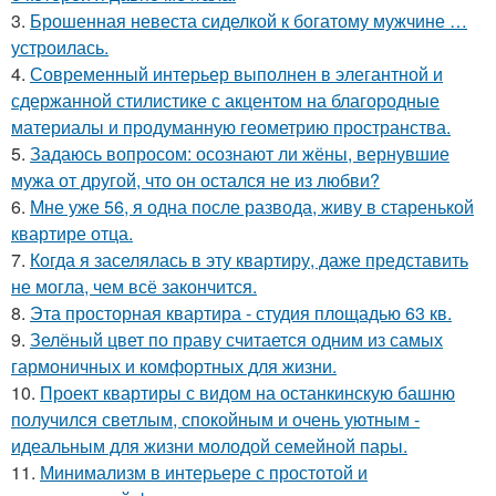
3.
Брошенная невеста сиделкой к богатому мужчине …
устроилась.
4.
Современный интерьер выполнен в элегантной и
сдержанной стилистике с акцентом на благородные
материалы и продуманную геометрию пространства.
5.
Задаюсь вопросом: осознают ли жёны, вернувшие
мужа от другой, что он остался не из любви?
6.
Мне уже 56, я одна после развода, живу в старенькой
квартире отца.
7.
Когда я заселялась в эту квартиру, даже представить
не могла, чем всё закончится.
8.
Эта просторная квартира - студия площадью 63 кв.
9.
Зелёный цвет по праву считается одним из самых
гармоничных и комфортных для жизни.
10.
Проект квартиры с видом на останкинскую башню
получился светлым, спокойным и очень уютным -
идеальным для жизни молодой семейной пары.
11.
Минимализм в интерьере с простотой и