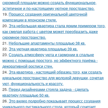
скромной площади можно создать функциональное,
эстетичное и по-настоящему уютное пространство.
19.
Процесс создания оригинальной цветочной
композиции в японском стиле.
20.
Эта небольшая квартира стала ярким примером того,
как смелая работа с цветом может преобразить даже
скромное пространство.
21.
Небольшие апартаменты площадью 38 кв.
22.
Эта уютная квартира площадью 39 кв.
23.
Создать атмосферу уюта и гармонии в спальне
можно с помощью простого, но эффектного приёма -
декоративной росписи стен.
24.
Эта квартира - настоящий образец того, как создать
идеальное пространство для молодой девушки, сочетая
уют, функциональность и красоту.
25.
Перед дизайнерами стояла задача - сделать
квартиру площадью 50 кв.
26.
Это видео подробно показывает процесс создания
уникального рустикального стола, который сочетает