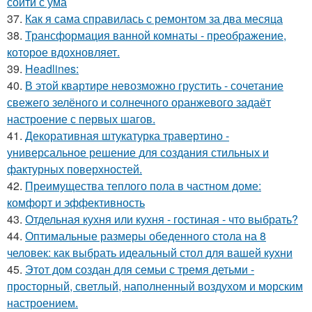
сойти с ума
37.
Как я сама справилась с ремонтом за два месяца
38.
Трансформация ванной комнаты - преображение,
которое вдохновляет.
39.
Headlines:
40.
В этой квартире невозможно грустить - сочетание
свежего зелёного и солнечного оранжевого задаёт
настроение с первых шагов.
41.
Декоративная штукатурка травертино -
универсальное решение для создания стильных и
фактурных поверхностей.
42.
Преимущества теплого пола в частном доме:
комфорт и эффективность
43.
Отдельная кухня или кухня - гостиная - что выбрать?
44.
Оптимальные размеры обеденного стола на 8
человек: как выбрать идеальный стол для вашей кухни
45.
Этот дом создан для семьи с тремя детьми -
просторный, светлый, наполненный воздухом и морским
настроением.