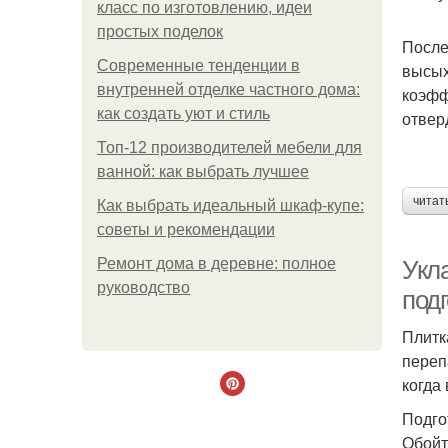
класс по изготовлению, идеи
простых поделок
После
Современные тенденции в
высых
внутренней отделке частного дома:
коэфф
как создать уют и стиль
отвер
Топ-12 производителей мебели для
ванной: как выбрать лучшее
читат
Как выбрать идеальный шкаф-купе:
советы и рекомендации
Ремонт дома в деревне: полное
Укла
руководство
подг
Плитк
переп
когда
Подго
Обойт