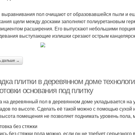
 выравнивания пол очищают от образовавшейся пыли и ещ
ания щели между досками заполняют полиуретановым гер
ициентом расширения. Его выпускают небольшими порциям
девания выступающие излишки срезают острым канцелярск
ь дальше →
дка плитки в деревянном доме технология
отовки основания под плитку
а на деревянный пол в деревянном доме укладывается на 
адов по высоте. Сделать её такой можно с помощью сухой и
 высота помещения не позволяет поднимать уровень пола, м
товка без стяжки
ись без стяжки пола можно, если он не требует серьезного 