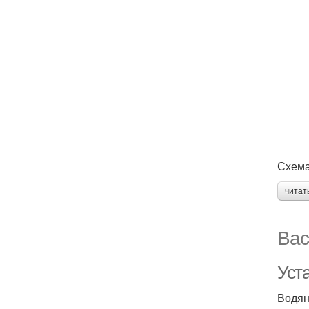
Схема
читат
Вас
Уста
Водян