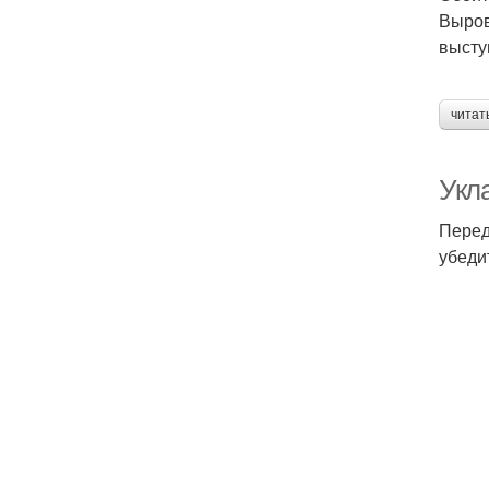
Выров
высту
читат
Укл
Перед
убеди