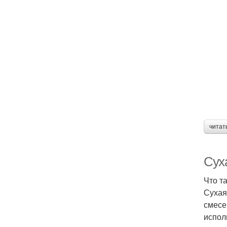
читат
Сух
Что т
Сухая
смесе
испол