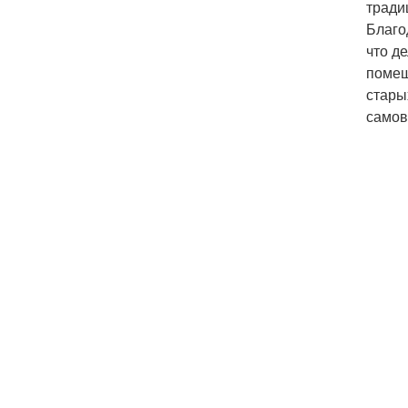
тради
Благо
что д
помещ
стары
самов