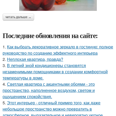
читать дальше →
Последние обновления на сайте:
1.
Как выбрать декоративное зеркало в гостиную: полное
руководство по созданию эффектного интерьера
2.
Неплохая квартира, правда?
3.
В летний зной кондиционеры становятся
незаменимыми помощниками в создании комфортной
температуры в доме.
4.
Светлая квартира с акцентными обоями - это
пространство, наполненное воздухом, светом и
ощущением спокойствия.
5.
Этот интерьер - отличный пример того, как даже
небольшое пространство можно превратить в
атмосферное, выразительное и невероятно уютное