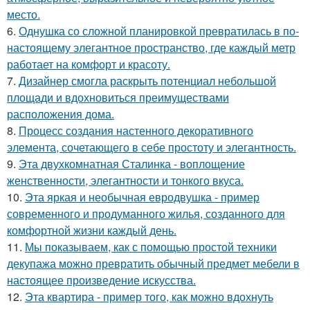
место.
6.
Однушка со сложной планировкой превратилась в по-
настоящему элегантное пространство, где каждый метр
работает на комфорт и красоту.
7.
Дизайнер смогла раскрыть потенциал небольшой
площади и вдохновиться преимуществами
расположения дома.
8.
Процесс создания настенного декоративного
элемента, сочетающего в себе простоту и элегантность.
9.
Эта двухкомнатная Сталинка - воплощение
женственности, элегантности и тонкого вкуса.
10.
Эта яркая и необычная евродвушка - пример
современного и продуманного жилья, созданного для
комфортной жизни каждый день.
11.
Мы показываем, как с помощью простой техники
декупажа можно превратить обычный предмет мебели в
настоящее произведение искусства.
12.
Эта квартира - пример того, как можно вдохнуть