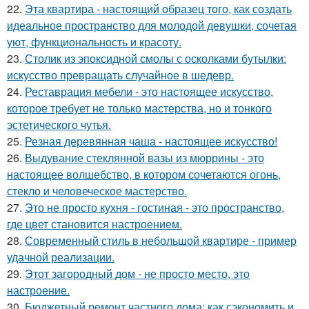
22.
Эта квартира - настоящий образец того, как создать
идеальное пространство для молодой девушки, сочетая
уют, функциональность и красоту.
23.
Столик из эпоксидной смолы с осколками бутылки:
искусство превращать случайное в шедевр.
24.
Реставрация мебели - это настоящее искусство,
которое требует не только мастерства, но и тонкого
эстетического чутья.
25.
Резная деревянная чаша - настоящее искусство!
26.
Выдувание стеклянной вазы из мюррины - это
настоящее волшебство, в котором сочетаются огонь,
стекло и человеческое мастерство.
27.
Это не просто кухня - гостиная - это пространство,
где цвет становится настроением.
28.
Современный стиль в небольшой квартире - пример
удачной реализации.
29.
Этот загородный дом - не просто место, это
настроение.
30.
Бюджетный ремонт частного дома: как сэкономить и