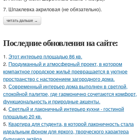
7. Шпаклевка акриловая (не обязательно).
читать дальше →
Последние обновления на сайте:
1.
Этот интерьер площадью 86 кв.
2.
Продуманный и атмосферный проект, в котором
компактное городское жильё превращается в уютное
пространство с настроением загородного дома.
3.
Современный интерьер дома выполнен в светлой,
спокойной палитре, где гармонично сочетаются комфорт,
функциональность и природные акценты.
4.
Светлый и лаконичный интерьер кухни - гостиной
площадью 20 кв.
5.
Квартира для студента, в которой лаконичность стала
идеальным фоном для яркого, творческого характера
будущего актёра.