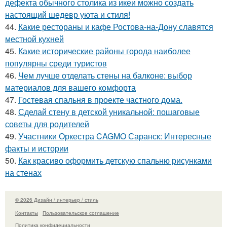
дефекта обычного столика из икеи можно создать
настоящий шедевр уюта и стиля!
44.
Какие рестораны и кафе Ростова-на-Дону славятся
местной кухней
45.
Какие исторические районы города наиболее
популярны среди туристов
46.
Чем лучше отделать стены на балконе: выбор
материалов для вашего комфорта
47.
Гостевая спальня в проекте частного дома.
48.
Сделай стену в детской уникальной: пошаговые
советы для родителей
49.
Участники Оркестра CAGMO Саранск: Интересные
факты и истории
50.
Как красиво оформить детскую спальню рисунками
на стенах
© 2026 Дизайн / интерьер / стиль
Контакты
Пользовательское соглашение
Политика конфидециальности