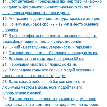
14.
Этот интерьер - прекрасный пример того, как можно
соединить брутальность индустриального стиля с
ощущением домашнего тепла и уюта.
15.
Абстракция в движении: текстура, краска и эмоция.
16.
Почему выбирают срочный выкуп вместо обычной
продажи
17.
В основе оформления лежит стремление создать
атмосферу тишины, тепла и умиротворения.
18.
Синий - цвет глубины, уверенности и гармонии.
19.
Эта квартира в стиле "Сталинка" площадью 80 кв.
20.
Двухкомнатная квартира площадью 62 кв.
21.
Небольшая квартира площадью 42 кв.
22.
В последние годы всё больше людей осознанно
отказываются от штор в интерьере.
23.
Даже самый небольшой балкон может стать
любимым местом в доме, если подойти к его
оформлению с душой.
24.
Этот интерьер - не просто красиво оформленное
пространство, а ответственное продолжение истории.