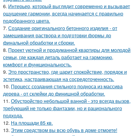
6.
Интерьер, который выглядит современно и вызывает
ощущение гармонии, всегда начинается с правильно
подобранного цвета.
7.
Создание оригинального бетонного изделия - от
замешивания раствора и подготовки формы до
финальной обработки и сборки.
8.
Проект уютной и продуманной квартиры для молодой
семьи, где каждая деталь работает на гармонию,
комфорт и функциональность.
9.
Это пространство, где царит спокойствие, порядок и
эстетика, настраивающая на сосредоточенность.
10.
Процесс создания стильного подноса из массива
дерева - от склейки до финишной обработки.
11.
Обустройство небольшой ванной - это всегда вызов,
требующий не только фантазии, но и рационального
подхода.
12.
На площади 85 кв.
13.
Этим средством вы всю обувь в доме отмоете!