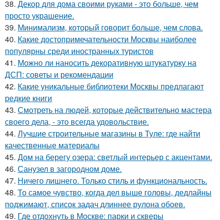
38.
Декор для дома своими руками - это больше, чем
просто украшение.
39.
Минимализм, который говорит больше, чем слова.
40.
Какие достопримечательности Москвы наиболее
популярны среди иностранных туристов
41.
Можно ли наносить декоративную штукатурку на
ДСП: советы и рекомендации
42.
Какие уникальные библиотеки Москвы предлагают
редкие книги
43.
Смотреть на людей, которые действительно мастера
своего дела, - это всегда удовольствие.
44.
Лучшие строительные магазины в Туле: где найти
качественные материалы
45.
Дом на берегу озера: светлый интерьер с акцентами.
46.
Санузел в загородном доме.
47.
Ничего лишнего. Только стиль и функциональность.
48.
То самое чувство, когда дел выше головы, дедлайны
поджимают, список задач длиннее рулона обоев.
49.
Где отдохнуть в Москве: парки и скверы