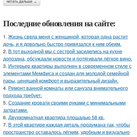
читать дальше →
Последние обновления на сайте:
1.
Жизнь свела меня с женщиной, которая одна растит
дочь, и я довольно быстро привязался к ним обеим.
2.
В тот выходной мы с сестрой засиделись на кухне
допоздна, обсуждали новости и потягивали лёгкое вино.
3.
Интерьер квартиры выполнен в современном стиле с
элементами Мемфиса и создан для молодой семейной
пары, ценящей комфорт и выразительный дизайн.
4.
Ремонт ванной комнаты или санузла внимательного
подхода требует.
5.
Создание кровати своими руками с минимальными
затратами.
6.
Двухкомнатная квартира площадью 58 кв.
7.
В этой квартире каждая деталь продумана так, чтобы
пространство оставалось лёгким, удобным и визуально